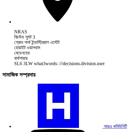
NRAS
বিচউড স্যুট 3
গ্রোভ পার্ক ইন্ডাস্ট্রিয়াল এস্টেট
হোয়াইট ওয়ালথাম
মেডেনহেড
বার্কশায়ার
SL6 3LW
what3words: ///decisions.division.user
সামাজিক সম্প্রদায়
আমাদের
RA
কমিউনিটি
প্রোফাইল
দেখুন
আরএ কমিউনিটি
আমাদের