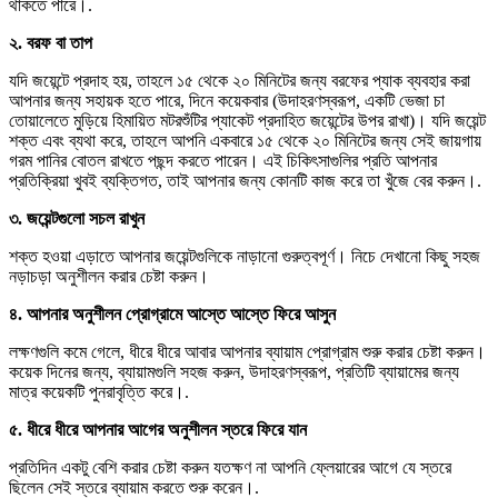
থাকতে পারে।.
২. বরফ বা তাপ
যদি জয়েন্টে প্রদাহ হয়, তাহলে ১৫ থেকে ২০ মিনিটের জন্য বরফের প্যাক ব্যবহার করা
আপনার জন্য সহায়ক হতে পারে, দিনে কয়েকবার (উদাহরণস্বরূপ, একটি ভেজা চা
তোয়ালেতে মুড়িয়ে হিমায়িত মটরশুঁটির প্যাকেট প্রদাহিত জয়েন্টের উপর রাখা)। যদি জয়েন্ট
শক্ত এবং ব্যথা করে, তাহলে আপনি একবারে ১৫ থেকে ২০ মিনিটের জন্য সেই জায়গায়
গরম পানির বোতল রাখতে পছন্দ করতে পারেন। এই চিকিৎসাগুলির প্রতি আপনার
প্রতিক্রিয়া খুবই ব্যক্তিগত, তাই আপনার জন্য কোনটি কাজ করে তা খুঁজে বের করুন।.
৩. জয়েন্টগুলো সচল রাখুন
শক্ত হওয়া এড়াতে আপনার জয়েন্টগুলিকে নাড়ানো গুরুত্বপূর্ণ। নিচে দেখানো কিছু সহজ
নড়াচড়া অনুশীলন করার চেষ্টা করুন।
৪. আপনার অনুশীলন প্রোগ্রামে আস্তে আস্তে ফিরে আসুন
লক্ষণগুলি কমে গেলে, ধীরে ধীরে আবার আপনার ব্যায়াম প্রোগ্রাম শুরু করার চেষ্টা করুন।
কয়েক দিনের জন্য, ব্যায়ামগুলি সহজ করুন, উদাহরণস্বরূপ, প্রতিটি ব্যায়ামের জন্য
মাত্র কয়েকটি পুনরাবৃত্তি করে।.
৫. ধীরে ধীরে আপনার আগের অনুশীলন স্তরে ফিরে যান
প্রতিদিন একটু বেশি করার চেষ্টা করুন যতক্ষণ না আপনি ফ্লেয়ারের আগে যে স্তরে
ছিলেন সেই স্তরে ব্যায়াম করতে শুরু করেন।.