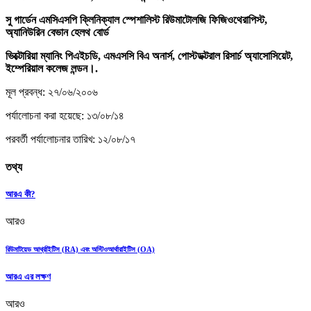
সু
গার্ডেন
এমসিএসপি ক্লিনিক্যাল স্পেশালিস্ট রিউমাটোলজি ফিজিওথেরাপিস্ট,
অ্যানিউরিন বেভান হেলথ বোর্ড
ভিক্টোরিয়া ম্যানিং পিএইচডি, এমএসসি বিএ অনার্স, পোস্টডক্টরাল রিসার্চ অ্যাসোসিয়েট,
ইম্পেরিয়াল কলেজ লন্ডন।.
মূল প্রবন্ধ: ২৭/০৬/২০০৬
পর্যালোচনা করা হয়েছে: ১৩/০৮/১৪
পরবর্তী পর্যালোচনার তারিখ: ১২/০৮/১৭
তথ্য
আরএ কী?
আরও
রিউমাটয়েড আর্থ্রাইটিস (RA) এবং অস্টিওআর্থারাইটিস (OA)
আরএ এর লক্ষণ
আরও