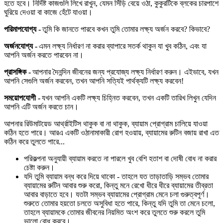
হতে হবে। নির্দিষ্ট কাজগুলি লিখে রাখুন, যেমন সিঁড়ি বেয়ে ওঠা, কুকুরটিকে ব্লকের চারপাশে
ঘুরিয়ে দেওয়া বা কাজে হেঁটে যাওয়া।
পরিমাপযোগ্য -
তুমি কি জানতে পারবে কখন তুমি তোমার লক্ষ্য অর্জন করবে? কিভাবে?
অর্জনযোগ্য -
এমন লক্ষ্য নির্ধারণ না করার ব্যাপারে সতর্ক থাকুন যা খুব কঠিন, এবং যা
আপনি অর্জন করতে পারবেন না।
প্রাসঙ্গিক -
আপনার দৈনন্দিন জীবনের জন্য প্রযোজ্য লক্ষ্য নির্ধারণ করুন। এইভাবে, যখন
আপনি সেগুলি অর্জন করবেন, তখন আপনি সত্যিই পার্থক্যটি লক্ষ্য করবেন!
সময়োপযোগী -
যখন আপনি একটি লক্ষ্য চিহ্নিত করবেন, তখন একটি তারিখ লিখুন যেদিন
আপনি এটি অর্জন করতে চান।
আপনার রিউমাটয়েড আর্থ্রাইটিস থাকুক বা না থাকুক, ব্যায়াম প্রোগ্রাম চালিয়ে যাওয়া
কঠিন হতে পারে। আরএ একটি ওঠানামাকারী রোগ হওয়ায়, ব্যায়ামের রুটিন বজায় রাখা এত
কঠিন করে তুলতে পারে...
পরিকল্পনা অনুযায়ী ব্যায়াম করতে না পারলে খুব বেশি হতাশ বা দোষী বোধ না করার
চেষ্টা করুন।
যদি তুমি ব্যায়াম বন্ধ করে দিয়ে থাকো - তাহলে যত তাড়াতাড়ি সম্ভব তোমার
ব্যায়ামের রুটিন আবার শুরু করো, কিন্তু মনে রেখো ধীরে ধীরে ব্যায়ামের তীব্রতা
আবার বাড়াতে হবে। যতটা সম্ভব ব্যায়ামের প্রোগ্রাম মেনে চলা গুরুত্বপূর্ণ।
শুরুতে তোমার হয়তো চলতে অসুবিধা হতে পারে, কিন্তু যদি তুমি তা মেনে চলো,
তাহলে ব্যায়ামকে তোমার জীবনের নিয়মিত অংশ করে তুলতে শুরু করলে তুমি
ভালো বোধ করবে।.