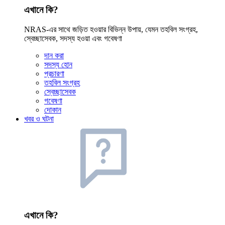
এখানে কি?
NRAS-এর সাথে জড়িত হওয়ার বিভিন্ন উপায়, যেমন তহবিল সংগ্রহ,
স্বেচ্ছাসেবক, সদস্য হওয়া এবং গবেষণা
দান করা
সদস্য হোন
প্রচারণা
তহবিল সংগ্রহ
স্বেচ্ছাসেবক
গবেষণা
দোকান
খবর ও ঘটনা
এখানে কি?