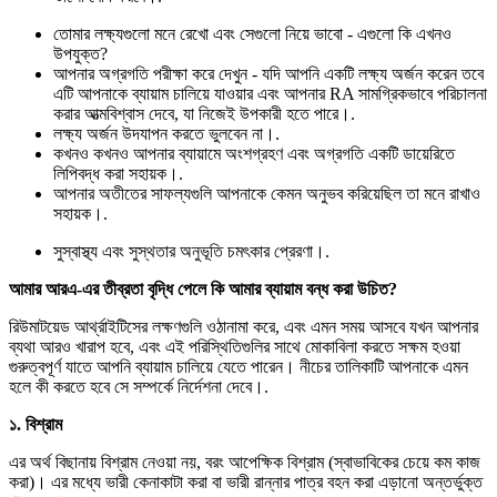
তোমার লক্ষ্যগুলো মনে রেখো এবং সেগুলো নিয়ে ভাবো - এগুলো কি এখনও
উপযুক্ত?
আপনার অগ্রগতি পরীক্ষা করে দেখুন - যদি আপনি একটি লক্ষ্য অর্জন করেন তবে
এটি আপনাকে ব্যায়াম চালিয়ে যাওয়ার এবং আপনার RA সামগ্রিকভাবে পরিচালনা
করার আত্মবিশ্বাস দেবে, যা নিজেই উপকারী হতে পারে।.
লক্ষ্য অর্জন উদযাপন করতে ভুলবেন না।.
কখনও কখনও আপনার ব্যায়ামে অংশগ্রহণ এবং অগ্রগতি একটি ডায়েরিতে
লিপিবদ্ধ করা সহায়ক।.
আপনার অতীতের সাফল্যগুলি আপনাকে কেমন অনুভব করিয়েছিল তা মনে রাখাও
সহায়ক।.
সুস্বাস্থ্য এবং সুস্থতার অনুভূতি চমৎকার প্রেরণা।.
আমার আরএ-এর তীব্রতা বৃদ্ধি পেলে কি আমার ব্যায়াম বন্ধ করা উচিত?
রিউমাটয়েড আর্থ্রাইটিসের লক্ষণগুলি ওঠানামা করে, এবং এমন সময় আসবে যখন আপনার
ব্যথা আরও খারাপ হবে, এবং এই পরিস্থিতিগুলির সাথে মোকাবিলা করতে সক্ষম হওয়া
গুরুত্বপূর্ণ যাতে আপনি ব্যায়াম চালিয়ে যেতে পারেন। নীচের তালিকাটি আপনাকে এমন
হলে কী করতে হবে সে সম্পর্কে নির্দেশনা দেবে।.
১. বিশ্রাম
এর অর্থ বিছানায় বিশ্রাম নেওয়া নয়, বরং আপেক্ষিক বিশ্রাম (স্বাভাবিকের চেয়ে কম কাজ
করা)। এর মধ্যে ভারী কেনাকাটা করা বা ভারী রান্নার পাত্র বহন করা এড়ানো অন্তর্ভুক্ত