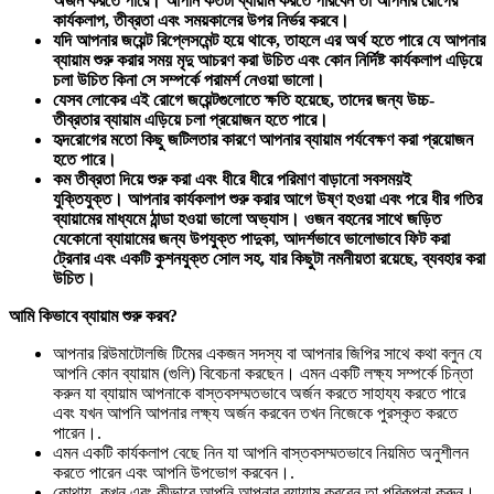
অর্জন করতে পারে। আপনি কতটা ব্যায়াম করতে পারবেন তা আপনার রোগের
কার্যকলাপ, তীব্রতা এবং সময়কালের উপর নির্ভর করবে।
যদি আপনার জয়েন্ট রিপ্লেসমেন্ট হয়ে থাকে, তাহলে এর অর্থ হতে পারে যে আপনার
ব্যায়াম শুরু করার সময় মৃদু আচরণ করা উচিত এবং কোন নির্দিষ্ট কার্যকলাপ এড়িয়ে
চলা উচিত কিনা সে সম্পর্কে পরামর্শ নেওয়া ভালো।
যেসব লোকের এই রোগে জয়েন্টগুলোতে ক্ষতি হয়েছে, তাদের জন্য
উচ্চ-
তীব্রতার
ব্যায়াম এড়িয়ে চলা প্রয়োজন হতে পারে।
হৃদরোগের মতো কিছু জটিলতার কারণে আপনার ব্যায়াম পর্যবেক্ষণ করা প্রয়োজন
হতে পারে।
কম তীব্রতা দিয়ে শুরু করা এবং ধীরে ধীরে পরিমাণ বাড়ানো সবসময়ই
যুক্তিযুক্ত। আপনার কার্যকলাপ শুরু করার আগে উষ্ণ হওয়া এবং পরে ধীর গতির
ব্যায়ামের মাধ্যমে ঠান্ডা হওয়া ভালো অভ্যাস। ওজন বহনের সাথে জড়িত
যেকোনো ব্যায়ামের জন্য উপযুক্ত পাদুকা, আদর্শভাবে ভালোভাবে ফিট করা
ট্রেনার এবং একটি কুশনযুক্ত সোল সহ, যার কিছুটা নমনীয়তা রয়েছে, ব্যবহার করা
উচিত।
আমি কিভাবে ব্যায়াম শুরু করব?
আপনার রিউমাটোলজি টিমের একজন সদস্য বা আপনার জিপির সাথে কথা বলুন যে
আপনি কোন ব্যায়াম (গুলি) বিবেচনা করছেন। এমন একটি লক্ষ্য সম্পর্কে চিন্তা
করুন যা ব্যায়াম আপনাকে বাস্তবসম্মতভাবে অর্জন করতে সাহায্য করতে পারে
এবং যখন আপনি আপনার লক্ষ্য অর্জন করবেন তখন নিজেকে পুরস্কৃত করতে
পারেন।.
এমন একটি কার্যকলাপ বেছে নিন যা আপনি বাস্তবসম্মতভাবে নিয়মিত অনুশীলন
করতে পারেন এবং আপনি উপভোগ করবেন।.
কোথায়, কখন এবং কীভাবে আপনি আপনার ব্যায়াম করবেন তা পরিকল্পনা করুন।