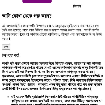
রিসোর্স
আমি কোথা থেকে শুরু করব?
এই ওয়েবসাইটের ব্যায়ামগুলি বিশেষভাবে RA আক্রান্ত ব্যক্তিদের কথা মাথায় রেখে
তৈরি করা হয়েছে, যাতে তারা বিভিন্ন ধরণের দক্ষতা অর্জন করতে পারে। আপনি কতটা
ব্যায়াম করতে পারেন তা আপনার রোগের কার্যকলাপ, তীব্রতা এবং সময়কালের উপর নির্ভর
করবে।.
ছাপা
নিরাপত্তা বার্তা
আপনি যদি নতুন কোনো ব্যায়াম শুরু করা নিয়ে চিন্তিত থাকেন
,
তাহলে আপনার ডাক্তার
আপনাকে পরীক্ষা করে দেখতে পারেন যে এই ধরনের কার্যকলাপ আপনার জন্য উপকারী হবে
কি না এবং এটি করা নিরাপদ কি না, সে বিষয়েও আপনাকে আশ্বস্ত করতে পারেন।
প্রয়োজনে, আপনার জিপি (জেনারেল প্র্যাকটিশনার) আপনাকে একজন ফিজিওথেরাপিস্ট বা
অন্য কোনো স্বাস্থ্যসেবা বিশেষজ্ঞের কাছেও পাঠাতে পারেন, যিনি আপনাকে নির্দিষ্ট ব্যায়াম
সম্পর্কে পরামর্শ দিতে পারবেন। অবশ্যই
,
এমন কিছু কারণ থাকতে পারে যার জন্য ব্যায়াম
একটি নির্দিষ্ট উপায়ে
এবং
একজন বিশেষজ্ঞের নিবিড় তত্ত্বাবধানে করা প্রয়োজন।
এই ওয়েবসাইটের ব্যায়ামগুলি বিশেষভাবে রিউমাটয়েড আর্থ্রাইটিসে আক্রান্ত
ব্যক্তিদের কথা মাথায় রেখে তৈরি করা হয়েছে, যাতে তারা বিভিন্ন ধরণের দক্ষতা