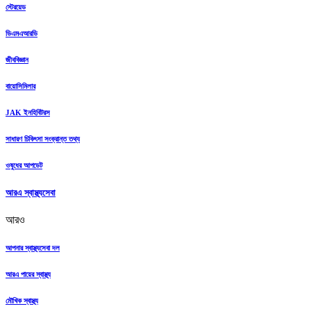
স্টেরয়েড
ডিএমএআরডি
জীববিজ্ঞান
বায়োসিমিলার
JAK ইনহিবিটরস
সাধারণ চিকিৎসা সংক্রান্ত তথ্য
ওষুধের আপডেট
আরএ স্বাস্থ্যসেবা
আরও
আপনার স্বাস্থ্যসেবা দল
আরএ পায়ের স্বাস্থ্য
মৌখিক স্বাস্থ্য