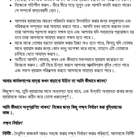
নিজেকে গতিশীল করুন - ধীরে ধীরে গড়ে তুলুন এবং আপনি কতটা করতে পারেন
সে সম্পর্কে বাস্তববাদী হোন।.
আপনার ব্যায়ামের আচরণ পরিবর্তন করতে উৎসাহিত করার জন্য বন্ধুবান্ধব এবং
পরিবারকে সম্পৃক্ত করা সাহায্য করতে পারে - আপনি যখন ভালো করবেন তখন
তারা আপনার প্রশংসা করতে সক্ষম হবে এবং আপনার যদি সহায়তার প্রয়োজন হয়
তবে তারা আপনাকে সাহায্য করতে সক্ষম হতে পারে।.
মাঝে মাঝে তোমার হয়তো ব্যায়াম করার ইচ্ছা নাও হতে পারে, কিন্তু যদি তোমার
সাথে ব্যায়াম করার জন্য কোন বন্ধু অপেক্ষা করে থাকে, তাহলে এটা তোমাকে
চালিয়ে যেতে সাহায্য করবে।.
অতীতে আপনি কোথায়, কখন এবং কীভাবে সফলভাবে ব্যায়াম করেছেন তা
বিবেচনা করুন। এটি নিয়ে চিন্তা করলে আপনার আত্মবিশ্বাস বৃদ্ধি পেতে পারে
এবং সফল ব্যায়াম পরিকল্পনা করতে আপনাকে সাহায্য করতে পারে।.
আমার কার্যকলাপের মাত্রা কখন বাড়ানো উচিত তা আমি কীভাবে জানব?
কিছুক্ষণ পর, তুমি ব্যায়ামের সাথে অভ্যস্ত হয়ে যাবে, এবং উন্নতি অব্যাহত রাখার জন্য
ব্যায়ামকে আরও কঠিন করে তোলা গুরুত্বপূর্ণ।.
আমি কীভাবে অনুপ্রাণিত থাকব? নিজের জন্য কিছু লক্ষ্য নির্ধারণ করা বুদ্ধিমানের
কাজ।.
লক্ষ্য নির্ধারণ
নির্দিষ্ট -
দৈনন্দিন কাজকর্ম আরও সহজে করার লক্ষ্য নির্ধারণ করার পরিবর্তে, আপনাকে নির্দিষ্ট