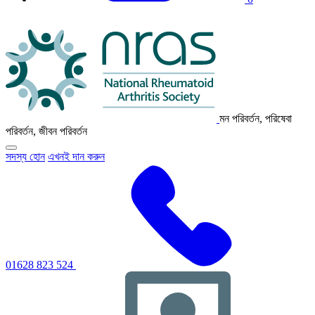
এনআরএএস
লোগো
মন পরিবর্তন, পরিষেবা
পরিবর্তন, জীবন পরিবর্তন
প্রাথমিক
সদস্য হোন
এখনই দান করুন
নেভিগেশন
মেনু
টগল
করতে
ক্লিক
করুন
01628 823 524