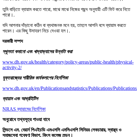
তুমি বাড়িতে ব্যায়াম করতে পারো, মাঝে মাঝে নিজের পছন্দ অনুযায়ী এটি ফিট করে নিতে
পারো।.
যদি আপনার দাঁড়ানো কঠিন বা ব্যথাজনক মনে হয়, তাহলে আপনি বসে ব্যায়াম করতে
পারেন। এর কিছু উদাহরণ নিচে দেওয়া হল।.
দরকারী সম্পদ
স্থূলতা কমানো এবং খাদ্যাভ্যাসের উন্নতি করা
www.dh.gov.uk/health/category/policy-areas/public-health/physical-
activity-2/
যুক্তরাজ্যের শারীরিক কার্যকলাপের নির্দেশিকা
www.dh.gov.uk/en/Publicationsandstatistics/Publications/Publicat
ব্যায়াম এবং আর্থ্রাইটিস
NRAS ব্যায়ামের নির্দেশিকা
অনুরোধে তথ্যসূত্র পাওয়া যাবে
লিন্ডসে এম.
বেয়ার্ন
পিএইচডি এমএসসি এমসিএসপি সিনিয়র লেকচারার, স্বাস্থ্য ও
সমাজসেবা গবেষণা বিভাগ, কিংস কলেজ লন্ডন।