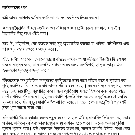
কার্যকলাপের ধরণ
এটি আবার আপনার বর্তমান কার্যকলাপের স্তরের উপর নির্ভর করবে।
আপনার দৈনন্দিন জীবনে যতটা সম্ভব সক্রিয় থাকার চেষ্টা করুন, দোকান, বাস স্টপ
ইত্যাদির কিছু অংশ হেঁটে যান।
তাই চি, পাইলেটস, যোগব্যায়াম সবই মৃদু অ্যারোবিক ব্যায়াম যা শক্তি, গতিশীলতা এবং
ভারসাম্য বজায় রাখতে সাহায্য করে।.
হাঁটা, জগিং, সাইকেল চালানো ভালো বাইরের কার্যকলাপ যা শরীরকে ভিটামিন ডি শোষণ
করতে সাহায্য করে, যা ক্যালসিয়াম উৎপাদনের জন্য অপরিহার্য, হাড়ের স্বাস্থ্য এবং
হৃদরোগের স্বাস্থ্যের জন্য ভালো।.
রিউমাটয়েড আর্থ্রাইটিসে আক্রান্ত ব্যক্তিদের জন্য জলে সাঁতার কাটা বা ব্যায়াম করা
খুবই জনপ্রিয়, বিশেষ করে যদি তাদের শরীরে ব্যথা বাড়ে। জলের উচ্ছ্বাস নড়াচড়া সহজ
করে এবং নরম টিস্যু প্রসারিত করে। জল প্রতিরোধ ক্ষমতা হিসেবে কাজ করতে পারে,
পেশীর শক্তি বৃদ্ধি করে। হাইড্রোথেরাপি পুলগুলি উষ্ণ জলের অনুভূতি-ভালো ফ্যাক্টর
ব্যবহার করে, যার প্রচুর মানসিক উপকারিতা রয়েছে। তবে, ফোলা জয়েন্টগুলি প্রায়শই
ঠান্ডা পুলে ভালো সাড়া দেয়।.
যদি আপনি জিমে ব্যায়াম করতে পছন্দ করেন, তাহলে এটি অ্যারোবিক ফিটনেস, নড়াচড়ার
পরিসর, শক্তিবৃদ্ধি এবং ভারসাম্যের জন্য কার্যকর হতে পারে। অনেক অবসর সুবিধা
ক্লাস প্রদান করে। যদি রেফারেল স্কিমের অংশ হয়, তাহলে আপনি টেস্টার সেশন চেষ্টা
করে দেখতে পারেন এবং আপনার পছন্দের সেশনগুলির সাথে লেগে থাকতে পারেন।.