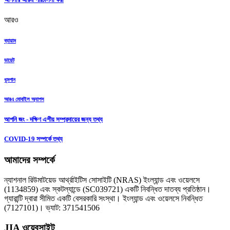
আরও
ব্যায়াম
ডায়েট
ধূমপান
আরএ মোবাইল অ্যাপস
আপনি জং - দক্ষিণ এশীয় সম্প্রদায়ের জন্য তথ্য
COVID-19 সম্পর্কে তথ্য
আমাদের সম্পর্কে
ন্যাশনাল রিউমাটয়েড আর্থ্রাইটিস সোসাইটি (NRAS) ইংল্যান্ড এবং ওয়েলসে
(1134859) এবং স্কটল্যান্ডে (SC039721) একটি নিবন্ধিত দাতব্য প্রতিষ্ঠান।
গ্যারান্টি দ্বারা সীমিত একটি বেসরকারি সংস্থা। ইংল্যান্ড এবং ওয়েলসে নিবন্ধিত
(7127101)। ভ্যাট: 371541506
JIA ওয়েবসাইট