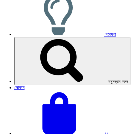
গবেষণা
অনুসন্ধান করুন
দোকান
তোমার
মোট
ঝুড়িটা
ঝুড়ি:
দেখো।
0