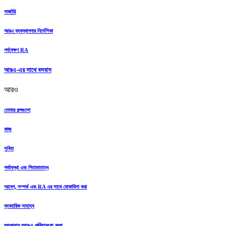
সার্জারি
আরএ ব্যবস্থাপনার নির্দেশিকা
পর্যবেক্ষণ RA
আরএ-এর সাথে বসবাস
আরও
তোমার গল্পগুলো
কাজ
সুবিধা
গর্ভাবস্থা এবং পিতামাতাত্ব
আবেগ, সম্পর্ক এবং RA এর সাথে মোকাবিলা করা
ব্যবহারিক সাহায্য
আপনার আরএ পরিচালনা করা