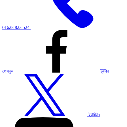
01628 823 524
ফেসবুক
টুইটার
ইউটিউব