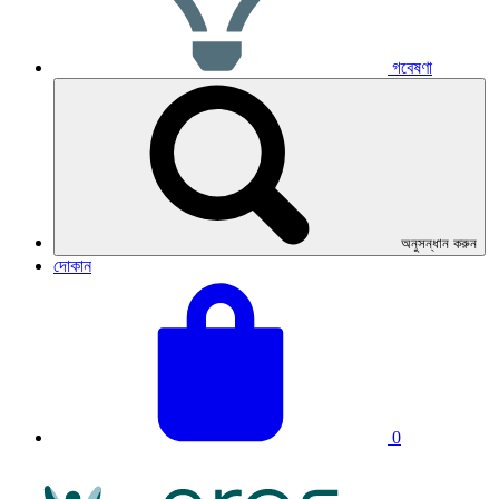
গবেষণা
অনুসন্ধান করুন
দোকান
তোমার
মোট
ঝুড়িটা
ঝুড়ি:
দেখো।
0
এনআরএএস
লোগো