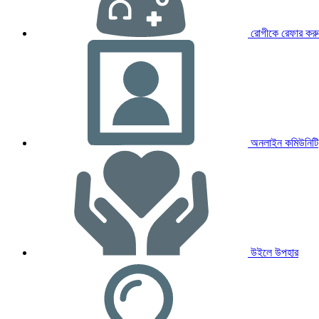
রোগীকে রেফার করু
অনলাইন কমিউনিটি
উইলে উপহার