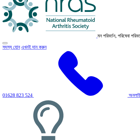
মন পরিবর্তন, পরিষেবা পরিবর
প্রাথমিক
সদস্য হোন
এখনই দান করুন
নেভিগেশন
মেনু
টগল
করতে
ক্লিক
করুন
01628 823 524
অনলাই