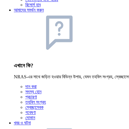
রিসোর্স হাব
আমাদের সমর্থন করুন
এখানে কি?
NRAS-এর সাথে জড়িত হওয়ার বিভিন্ন উপায়, যেমন তহবিল সংগ্রহ, স্বেচ্ছাসে
দান করা
সদস্য হোন
প্রচারণা
তহবিল সংগ্রহ
স্বেচ্ছাসেবক
গবেষণা
দোকান
খবর ও ঘটনা