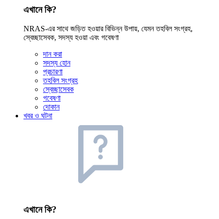
এখানে কি?
NRAS-এর সাথে জড়িত হওয়ার বিভিন্ন উপায়, যেমন তহবিল সংগ্রহ,
স্বেচ্ছাসেবক, সদস্য হওয়া এবং গবেষণা
দান করা
সদস্য হোন
প্রচারণা
তহবিল সংগ্রহ
স্বেচ্ছাসেবক
গবেষণা
দোকান
খবর ও ঘটনা
এখানে কি?