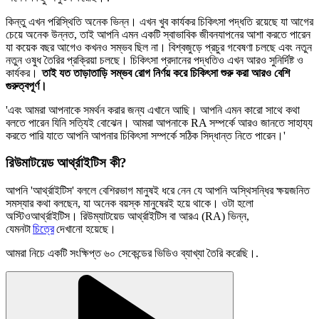
কিন্তু এখন পরিস্থিতি অনেক ভিন্ন। এখন খুব কার্যকর চিকিৎসা পদ্ধতি রয়েছে যা আগের
চেয়ে অনেক উন্নত, তাই আপনি এমন একটি স্বাভাবিক জীবনযাপনের আশা করতে পারেন
যা কয়েক বছর আগেও কখনও সম্ভব ছিল না। বিশ্বজুড়ে প্রচুর গবেষণা চলছে এবং নতুন
নতুন ওষুধ তৈরির প্রক্রিয়া চলছে। চিকিৎসা প্রদানের পদ্ধতিও এখন আরও সুনির্দিষ্ট ও
কার্যকর।
তাই
যত তাড়াতাড়ি সম্ভব রোগ নির্ণয় করে চিকিৎসা শুরু করা আরও বেশি
গুরুত্বপূর্ণ।
'এবং আমরা আপনাকে সমর্থন করার জন্য এখানে আছি। আপনি এমন কারো সাথে কথা
বলতে পারেন যিনি সত্যিই বোঝেন। আমরা আপনাকে RA সম্পর্কে আরও জানতে সাহায্য
করতে পারি যাতে আপনি আপনার চিকিৎসা সম্পর্কে সঠিক সিদ্ধান্ত নিতে পারেন।'
রিউমাটয়েড আর্থ্রাইটিস কী?
আপনি 'আর্থ্রাইটিস' বললে বেশিরভাগ মানুষই ধরে নেন যে আপনি অস্থিসন্ধির ক্ষয়জনিত
সমস্যার কথা বলছেন, যা অনেক বয়স্ক মানুষেরই হয়ে থাকে। ওটা হলো
অস্টিওআর্থ্রাইটিস। রিউম্যাটয়েড আর্থ্রাইটিস বা আরএ (RA) ভিন্ন,
যেমনটা
চিত্রে
দেখানো হয়েছে।
আমরা নিচে একটি সংক্ষিপ্ত ৬০ সেকেন্ডের ভিডিও ব্যাখ্যা তৈরি করেছি।.