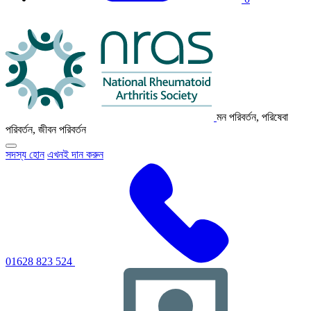
এনআরএএস
লোগো
মন পরিবর্তন, পরিষেবা
পরিবর্তন, জীবন পরিবর্তন
প্রাথমিক
সদস্য হোন
এখনই দান করুন
নেভিগেশন
মেনু
টগল
করতে
ক্লিক
করুন
01628 823 524