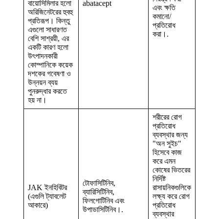
বায়োসিমিলার হলো
abatacept
এবং ক্ষতি
অরিজিনেটরের হুবহু
কমানো/
প্রতিরূপ। কিন্তু
প্রতিরোধ
এগুলো সাধারণত
করা।.
বেশি সাশ্রয়ী, এর
একটি কারণ হলো
উৎপাদনকারী
কোম্পানিকে কয়েক
দশকের গবেষণা ও
উন্নয়ন ব্যয়
পুনরুদ্ধার করতে
হয় না।
শরীরের রোগ
প্রতিরোধ
ব্যবস্থার জন্য
"অন সুইচ"
হিসেবে কাজ
করে এমন
কোষের ভিতরের
নির্দিষ্ট
টোফাসিটিনিব,
JAK ইনহিবিটর
রাসায়নিকগুলিকে
ব্যারিসিটিনিব,
(এগুলি ট্যাবলেট
লক্ষ্য করে রোগ
ফিলগোটিনিব এবং
আকারে)
প্রতিরোধ
উপাডাসিটিনিব।.
ব্যবস্থার