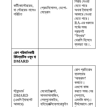
শিরায় দেওয়া
কর্টিকোস্টেরয়েড,
যেতে পারে
প্রেডনিসোলন, ডেপো-
যা স্টেরয়েড নামেও
অথবা ট্যাবলেট
মেড্রোন
পরিচিত
আকারে নেওয়া
যেতে পারে।
RA-এর গুরুতর
পর্বের সময়
প্রায়শই
"উদ্ধার"
থেরাপি হিসেবে
ব্যবহৃত হয়।.
রোগ পরিবর্তনকারী
রিউম্যাটিক ওষুধ বা
DMARD
রোগ প্রতিরোধ
ব্যবস্থার
'আক্রমণ'
কমাতে।
এগুলো কাজ
স্ট্যান্ডার্ড
মেথোট্রেক্সেট,
করতে সময় নেয়
DMARD
সালফাসালাজিন,
(সপ্তাহ,
(এগুলি ট্যাবলেট
লেফ্লুনোমাইড,
এমনকি মাস)।
আকারে)
হাইড্রোক্সিক্লোরোকুইন
দীর্ঘমেয়াদে রোগ