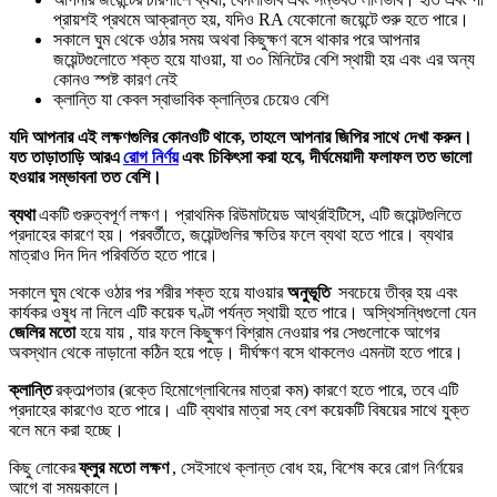
প্রায়শই প্রথমে আক্রান্ত হয়, যদিও RA যেকোনো জয়েন্টে শুরু হতে পারে।
সকালে ঘুম থেকে ওঠার সময় অথবা কিছুক্ষণ বসে থাকার পরে আপনার
জয়েন্টগুলোতে শক্ত হয়ে যাওয়া, যা ৩০ মিনিটের বেশি স্থায়ী হয় এবং এর অন্য
কোনও স্পষ্ট কারণ নেই
ক্লান্তি যা কেবল স্বাভাবিক ক্লান্তির চেয়েও বেশি
যদি আপনার এই লক্ষণগুলির কোনওটি থাকে, তাহলে আপনার জিপির সাথে দেখা করুন।
যত তাড়াতাড়ি আরএ
রোগ নির্ণয়
এবং চিকিৎসা করা হবে, দীর্ঘমেয়াদী ফলাফল তত ভালো
হওয়ার সম্ভাবনা তত বেশি।
ব্যথা
একটি গুরুত্বপূর্ণ লক্ষণ। প্রাথমিক রিউমাটয়েড আর্থ্রাইটিসে, এটি জয়েন্টগুলিতে
প্রদাহের কারণে হয়। পরবর্তীতে, জয়েন্টগুলির ক্ষতির ফলে ব্যথা হতে পারে। ব্যথার
মাত্রাও দিন দিন পরিবর্তিত হতে পারে।
সকালে ঘুম থেকে ওঠার পর শরীর শক্ত হয়ে যাওয়ার
অনুভূতি
সবচেয়ে তীব্র হয় এবং
কার্যকর ওষুধ না নিলে এটি কয়েক ঘণ্টা পর্যন্ত স্থায়ী হতে পারে। অস্থিসন্ধিগুলো যেন
জেলির মতো
হয়ে যায় , যার ফলে কিছুক্ষণ বিশ্রাম নেওয়ার পর সেগুলোকে আগের
অবস্থান থেকে নাড়ানো কঠিন হয়ে পড়ে। দীর্ঘক্ষণ বসে থাকলেও এমনটা হতে পারে।
ক্লান্তি
রক্তাল্পতার (রক্তে হিমোগ্লোবিনের মাত্রা কম) কারণে হতে পারে, তবে এটি
প্রদাহের কারণেও হতে পারে। এটি ব্যথার মাত্রা সহ বেশ কয়েকটি বিষয়ের সাথে যুক্ত
বলে মনে করা হচ্ছে।
কিছু লোকের
ফ্লুর মতো লক্ষণ
, সেইসাথে ক্লান্ত বোধ হয়, বিশেষ করে রোগ নির্ণয়ের
আগে বা সময়কালে।