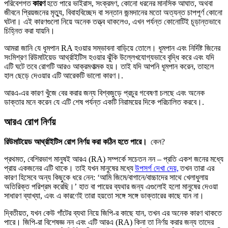
পরিবেশগত
কারণ
হতে পারে ভাইরাস, সংক্রমণ, কোনো ধরনের মানসিক আঘাত, অথবা
জীবনে প্রিয়জনের মৃত্যু, বিবাহবিচ্ছেদ বা সন্তান জন্মদানের মতো অত্যন্ত চাপপূর্ণ কোনো
ঘটনা। এই কারণগুলো নিয়ে অনেক তত্ত্ব থাকলেও, এখন পর্যন্ত কোনোটিই চূড়ান্তভাবে
চিহ্নিত করা যায়নি।
আমরা জানি যে ধূমপান RA হওয়ার সম্ভাবনা বাড়িয়ে তোলে। ধূমপান এবং নির্দিষ্ট জিনের
সংমিশ্রণ রিউমাটয়েড আর্থ্রাইটিস হওয়ার ঝুঁকি উল্লেখযোগ্যভাবে বৃদ্ধি করে এবং যদি
এটি ঘটে তবে রোগটি আরও আক্রমণাত্মক হয়। তাই যদি আপনি ধূমপান করেন, তাহলে
হাল ছেড়ে দেওয়ার এটি আরেকটি ভালো কারণ।.
আরএ-এর কারণ খুঁজে বের করার জন্য বিশ্বজুড়ে প্রচুর গবেষণা চলছে এবং অনেক
ডাক্তার মনে করেন যে এটি শেষ পর্যন্ত একটি নিরাময়ের দিকে পরিচালিত করবে।.
আরএ রোগ নির্ণয়
রিউমাটয়েড আর্থ্রাইটিস রোগ নির্ণয় করা কঠিন হতে পারে।
কেন?
প্রথমত, বেশিরভাগ মানুষই আরএ (RA) সম্পর্কে সচেতন নন – প্রতি একশ জনের মধ্যে
প্রায় একজনের এটি থাকে। তাই যখন মানুষের মধ্যে
উপসর্গ দেখা দেয়,
তখন তারা এর
কারণ হিসেবে অন্য কিছুকে ধরে নেন: ‘আমি জিমে/বাগানে/বাচ্চাদের সাথে খেলাধুলায়
অতিরিক্ত পরিশ্রম করেছি।’ হাত বা পায়ের ব্যথার জন্য এগুলোই হলো মানুষের দেওয়া
সাধারণ ব্যাখ্যা, এবং এ কারণেই তারা হয়তো সঙ্গে সঙ্গে ডাক্তারের কাছে যান না।
দ্বিতীয়ত, যখন কেউ গাঁটের ব্যথা নিয়ে জিপি-র কাছে যান, তখন এর অনেক কারণ থাকতে
পারে। জিপি-রা বিশেষজ্ঞ নন এবং এটি আরএ (RA) কিনা তা নির্ণয় করার জন্য তাদের