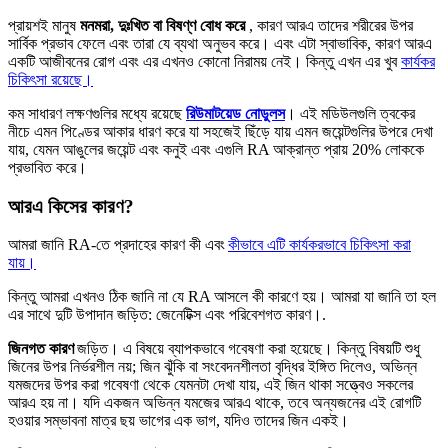
প্রায়শই মানুষ
মনমরা, দুঃখিত
বা বিষণ্ণ
বোধ করে
, কারণ আরএ তাদের শরীরের উপর
সার্বিক প্রভাব ফেলে এবং তারা যে ব্যথা অনুভব করে। এবং এটা স্বাভাবিক, কারণ আরএ
একটি আজীবনের রোগ এবং এর এখনও কোনো নিরাময় নেই। কিন্তু এখন এর খুব
কার্যকর
চিকিৎসা রয়েছে।
কম সাধারণ লক্ষণগুলির মধ্যে রয়েছে
রিউমাটয়েড নোডুলস
। এই মডিউলগুলি ত্বকের
নীচে এমন পিণ্ডের আকার ধারণ করে যা সহজেই ছিঁড়ে যায় এমন জয়েন্টগুলির উপরে দেখা
যায়, যেমন আঙুলের জয়েন্ট এবং কনুই এবং এগুলি RA আক্রান্ত প্রায় 20% লোককে
প্রভাবিত করে।
আরএ কিসের কারণ?
আমরা জানি RA-তে প্রদাহের কারণ কী এবং
কীভাবে এটি কার্যকরভাবে চিকিৎসা করা
যায়।
কিন্তু আমরা এখনও ঠিক জানি না যে RA আসলে কী কারণে হয়। আমরা যা জানি তা হল
এর সাথে দুটি উপাদান জড়িত: জেনেটিক্স এবং পরিবেশগত কারণ।.
জিনগত কারণ
জড়িত। এ বিষয়ে ব্যাপকভাবে গবেষণা করা হয়েছে। কিন্তু বিষয়টি শুধু
জিনের উপর নির্ভরশীল নয়; জিন ঝুঁকি বা সংবেদনশীলতা বৃদ্ধির ইঙ্গিত দিলেও, অভিন্ন
যমজদের উপর করা গবেষণা থেকে যেমনটা দেখা যায়, এই জিন থাকা সত্ত্বেও সকলের
আরএ হয় না। যদি একজন অভিন্ন যমজের আরএ থাকে, তবে অন্যজনের এই রোগটি
হওয়ার সম্ভাবনা মাত্র ছয় ভাগের এক ভাগ, যদিও তাদের জিন একই।