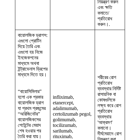
নিয়ন্ত্রণ করুন
এবং ক্ষতি
কমাতে/
প্রতিরোধ
করুন।.
বায়োলজিক ড্রাগস:
এগুলো প্রোটিন
দিয়ে তৈরি এবং
এগুলো হয় নিজে
ইনজেকশনের
মাধ্যমে অথবা
ইন্ট্রাভেনাস ড্রিপের
মাধ্যমে দিতে হয়।
শরীরের রোগ
প্রতিরোধ
ব্যবস্থার নির্দিষ্ট
“বায়োসিমিলার”
রাসায়নিক বা
হলো এক প্রকার
infliximab,
কোষগুলিকে
বায়োলজিক ড্রাগ
etanercept,
লক্ষ্য করে রোগ
যা প্রথম প্রজন্মের
adalimumab,
প্রতিরোধ
“অরিজিনেটর”
certolizumab pegol,
ব্যবস্থার
বায়োলজিকসের
golimumab,
'আক্রমণ'
পেটেন্টের মেয়াদ
tocilizumab,
কমানো।
শেষ হওয়ার পর
sarilumab,
দীর্ঘমেয়াদে রোগ
তৈরি করা যায়।
rituximab,
নিয়ন্ত্রণ করা