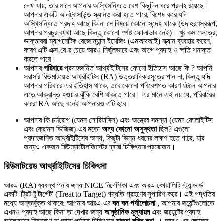
দেখা যায়, তার মানে আপনার অস্থিসন্ধিতে বেশ কিছুদিন ধরে প্রদাহ রয়েছে।
আপনার একটি আলট্রাসাউন্ড স্ক্যানও করা হতে পারে, বিশেষ করে যদি
অস্থিসন্ধিতে প্রদাহ আছে কি না সে বিষয়ে কোনো সন্দেহ থাকে (উদাহরণস্বরূপ,
আপনার প্রচুর ব্যথা আছে কিন্তু কোনো স্পষ্ট ফোলাভাব নেই)। খুব কম ক্ষেত্রে,
ডাক্তাররা ম্যাগনেটিক রেজোন্যান্স ইমেজিং (এমআরআই) স্ক্যান ব্যবহার করেন,
কারণ এটি এক্স-রে-র চেয়ে আরও নির্ভুলভাবে এবং আগে প্রদাহ ও ক্ষতি শনাক্ত
করতে পারে।
আপনার
পরিবারে
প্রদাহজনিত আর্থ্রাইটিসের কোনো ইতিহাস আছে কি ? আপনি
সরাসরি রিউমাটয়েড আর্থ্রাইটিস (RA) উত্তরাধিকারসূত্রে পান না, কিন্তু যদি
আপনার পরিবারে এর ইতিহাস থাকে, তবে কোনো পরিবেশগত কারণ ঘটলে আপনার
এতে আক্রান্ত হওয়ার ঝুঁকি বেশি থাকতে পারে। এর মানে এই নয় যে, পরিবারের
কারো RA আছে বলেই আপনারও এটি হবে।
আপনার কি চর্মরোগ (যেমন সোরিয়াসিস) এবং অন্ত্রের সমস্যা (যেমন কোলাইটিস
এবং ক্রোনস ডিজিজ)-এর মতো
অন্য কোনো অসুস্থতা
ছিল? এগুলো
প্রদাহজনিত আর্থ্রাইটিসের অন্য, কিছুটা ভিন্ন ধরনের লক্ষণ হতে পারে, যার
জন্যও একজন রিউম্যাটোলজিস্টের দ্বারা চিকিৎসার প্রয়োজন।
রিউমাটয়েড আর্থ্রাইটিসের চিকিৎসা
আরএ (RA) ব্যবস্থাপনার জন্য NICE নির্দেশিকা এবং আরএ কোয়ালিটি স্ট্যান্ডার্ড
একটি 'ট্রিট টু টার্গেট' (Treat to Target) পদ্ধতি গ্রহণের সুপারিশ করে। এই পদ্ধতির
মধ্যে অন্তর্ভুক্ত থাকবে: আপনার আরএ-এর
ঘন ঘন পর্যালোচনা
, আপনার জয়েন্টগুলোতে
এখনও প্রদাহ আছে কিনা তা দেখার জন্য
আনুষ্ঠানিক মূল্যায়ন
এবং জয়েন্টের প্রদাহ
ভালোভাবে নিয়ন্ত্রণে না আসা পর্যন্ত চিকিৎসার
মাত্রা বৃদ্ধি করা
। আরএ-এর ক্ষেত্রে