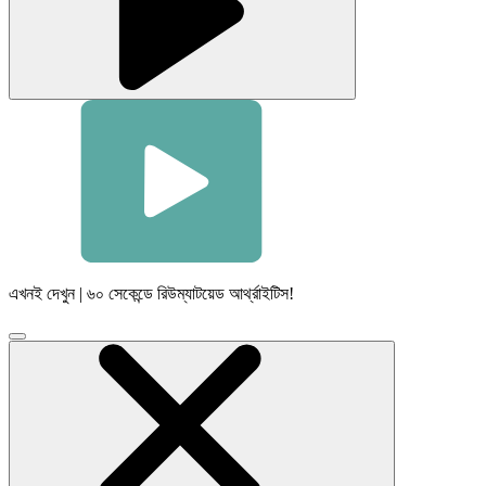
এখনই দেখুন | ৬০ সেকেন্ডে রিউম্যাটয়েড আর্থ্রাইটিস!
ভিডিও
মডেল
বন্ধ
করতে
ক্লিক
করুন