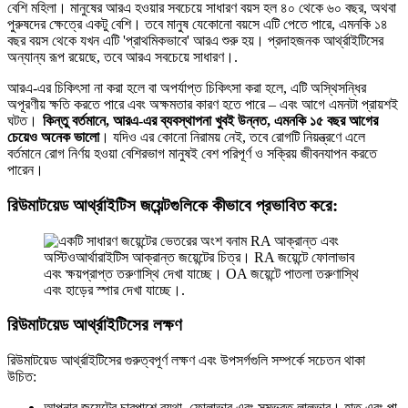
বেশি মহিলা। মানুষের আরএ হওয়ার সবচেয়ে সাধারণ বয়স হল ৪০ থেকে ৬০ বছর, অথবা
পুরুষদের ক্ষেত্রে একটু বেশি। তবে মানুষ যেকোনো বয়সে এটি পেতে পারে, এমনকি ১৪
বছর বয়স থেকে যখন এটি 'প্রাথমিকভাবে' আরএ শুরু হয়। প্রদাহজনক আর্থ্রাইটিসের
অন্যান্য রূপ রয়েছে, তবে আরএ সবচেয়ে সাধারণ।.
আরএ-এর চিকিৎসা না করা হলে বা অপর্যাপ্ত চিকিৎসা করা হলে, এটি অস্থিসন্ধির
অপূরণীয় ক্ষতি করতে পারে এবং অক্ষমতার কারণ হতে পারে – এবং আগে এমনটা প্রায়শই
ঘটত।
কিন্তু বর্তমানে, আরএ-এর ব্যবস্থাপনা খুবই উন্নত, এমনকি ১৫ বছর আগের
চেয়েও অনেক ভালো
। যদিও এর কোনো নিরাময় নেই, তবে রোগটি নিয়ন্ত্রণে এলে
বর্তমানে রোগ নির্ণয় হওয়া বেশিরভাগ মানুষই বেশ পরিপূর্ণ ও সক্রিয় জীবনযাপন করতে
পারেন।
রিউমাটয়েড আর্থ্রাইটিস জয়েন্টগুলিকে কীভাবে প্রভাবিত করে:
রিউমাটয়েড আর্থ্রাইটিসের লক্ষণ
রিউমাটয়েড আর্থ্রাইটিসের গুরুত্বপূর্ণ লক্ষণ এবং উপসর্গগুলি সম্পর্কে সচেতন থাকা
উচিত:
আপনার জয়েন্টের চারপাশে ব্যথা, ফোলাভাব এবং সম্ভবত লালভাব। হাত এবং পা