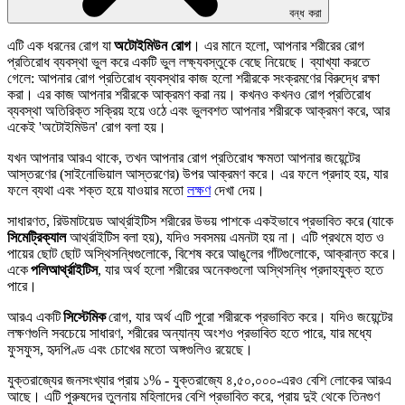
বন্ধ করা
এটি এক ধরনের রোগ যা
অটোইমিউন রোগ
। এর মানে হলো, আপনার শরীরের রোগ
প্রতিরোধ ব্যবস্থা ভুল করে একটি ভুল লক্ষ্যবস্তুকে বেছে নিয়েছে। ব্যাখ্যা করতে
গেলে: আপনার রোগ প্রতিরোধ ব্যবস্থার কাজ হলো শরীরকে সংক্রমণের বিরুদ্ধে রক্ষা
করা। এর কাজ আপনার শরীরকে আক্রমণ করা নয়। কখনও কখনও রোগ প্রতিরোধ
ব্যবস্থা অতিরিক্ত সক্রিয় হয়ে ওঠে এবং ভুলবশত আপনার শরীরকে আক্রমণ করে, আর
একেই 'অটোইমিউন' রোগ বলা হয়।
যখন আপনার আরএ থাকে, তখন আপনার রোগ প্রতিরোধ ক্ষমতা আপনার জয়েন্টের
আস্তরণের (সাইনোভিয়াল আস্তরণের) উপর আক্রমণ করে। এর ফলে প্রদাহ হয়, যার
ফলে ব্যথা এবং শক্ত হয়ে যাওয়ার মতো
লক্ষণ
দেখা দেয়।
সাধারণত, রিউমাটয়েড আর্থ্রাইটিস শরীরের উভয় পাশকে একইভাবে প্রভাবিত করে (যাকে
সিমেট্রিক্যাল
আর্থ্রাইটিস বলা হয়), যদিও সবসময় এমনটা হয় না। এটি প্রথমে হাত ও
পায়ের ছোট ছোট অস্থিসন্ধিগুলোকে, বিশেষ করে আঙুলের গাঁটগুলোকে, আক্রান্ত করে।
একে
পলিআর্থ্রাইটিস
, যার অর্থ হলো শরীরের অনেকগুলো অস্থিসন্ধি প্রদাহযুক্ত হতে
পারে।
আরএ একটি
সিস্টেমিক
রোগ, যার অর্থ এটি পুরো শরীরকে প্রভাবিত করে। যদিও জয়েন্টের
লক্ষণগুলি সবচেয়ে সাধারণ, শরীরের অন্যান্য অংশও প্রভাবিত হতে পারে, যার মধ্যে
ফুসফুস, হৃদপিণ্ড এবং চোখের মতো অঙ্গগুলিও রয়েছে।
যুক্তরাজ্যের জনসংখ্যার প্রায় ১% - যুক্তরাজ্যে ৪,৫০,০০০-এরও বেশি লোকের আরএ
আছে। এটি পুরুষদের তুলনায় মহিলাদের বেশি প্রভাবিত করে, প্রায় দুই থেকে তিনগুণ