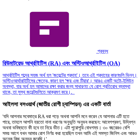
প্রবন্ধ
রিউমাটয়েড আর্থ্রাইটিস (RA) এবং অস্টিওআর্থ্রাইটিস (OA)
আর্থ্রাইটিস শব্দের সহজ অর্থ হল 'জয়েন্টের প্রদাহ'। তবে এই প্রদাহের কারণগুলি ভিন্ন।
অস্টিওআর্থারাইটিসের ক্ষেত্রে, কারণ হল 'ক্ষয় এবং টিয়ার'। আরএ একটি অটো-ইমিউন
অবস্থা, যার অর্থ হল আমাদের রক্ষা করার জন্য সাধারণত যে রোগ প্রতিরোধ ব্যবস্থা
থাকে, তা সুস্থ জয়েন্টগুলিতে আক্রমণ করে।.
আইলসা বসওয়ার্থ (জাতীয় রোগী চ্যাম্পিয়ন) এর একটি বার্তা
'যদি আপনার সবেমাত্র RA ধরা পড়ে অথবা আপনি মনে করেন যে আপনার এটি হতে
পারে, তাহলে আপনি হয়তো নানা ধরণের অনুভূতি অনুভব করছেন: আবেগপ্রবণ, উদ্বিগ্ন
অথবা ভবিষ্যতে কী হবে তা নিয়ে ভীত। এটা পুরোপুরি বোধগম্য। ৩০ বছরেরও বেশি
সময় আগে যখন আমার রোগ নির্ণয় করা হয়েছিল তখন আমি এই সমস্ত জিনিস এবং আরও
অনেক কিছু অনুভব করেছি।'.