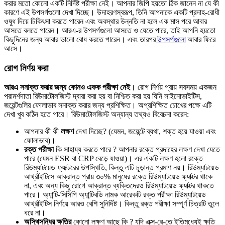
করার মতো কোনো একটি নির্দিষ্ট পরীক্ষা নেই। আপনার জিপি হয়তো ঠিক জানেন না যে কী
কারণে এই উপসর্গগুলো দেখা দিচ্ছে। উদাহরণস্বরূপ, তিনি আপনাকে একটি প্রদাহ-রোধী
ওষুধ দিয়ে চিকিৎসা করতে পারেন এবং অবস্থার উন্নতি না হলে এক মাস পরে আবার
আসতে বলতে পারেন। আরএ-র উপসর্গগুলো আসতে ও যেতে পারে, তাই আপনি হয়তো
কিছুদিনের জন্য আবার ভালো বোধ করতে পারেন। এবং তারপর
উপসর্গগুলো
আবার ফিরে
আসে।
রোগ নির্ণয় করা
আরএ সনাক্ত করার জন্য কোনও একক পরীক্ষা নেই
। রোগ নির্ণয় প্রায় সবসময় একজন
পরামর্শদাতা রিউমাটোলজিস্ট দ্বারা করা হয় বা নিশ্চিত করা হয় যিনি সাইনোভাইটিস,
জয়েন্টগুলির ফোলাভাব সনাক্ত করার জন্য প্রশিক্ষিত। অপ্রশিক্ষিত চোখের পক্ষে এটি
দেখা খুব কঠিন হতে পারে। রিউমাটোলজিস্ট অন্যান্য তথ্যও বিবেচনা করেন:
আপনার কী কী
লক্ষণ
দেখা দিচ্ছে? (যেমন, জয়েন্টে ব্যথা, শক্ত হয়ে যাওয়া এবং
ফোলাভাব)।
রক্ত পরীক্ষা
কি সাহায্য করতে পারে ? আপনার রক্তে প্রদাহের লক্ষণ দেখা যেতে
পারে (যেমন ESR বা CRP বেড়ে যাওয়া)। এর একটি লক্ষণ হলো রক্তে
রিউম্যাটয়েড ফ্যাক্টরের উপস্থিতি, কিন্তু এটি চূড়ান্ত প্রমাণ নয়। রিউম্যাটয়েড
আর্থ্রাইটিসে আক্রান্ত প্রায় ৩০% মানুষের রক্তে রিউম্যাটয়েড ফ্যাক্টর থাকে
না, এবং অন্য কিছু রোগে আক্রান্ত ব্যক্তিদেরও রিউম্যাটয়েড ফ্যাক্টর থাকতে
পারে। অ্যান্টি-সিসিপি অ্যান্টিবডি নামক আরেকটি রক্ত ​​পরীক্ষা রিউম্যাটয়েড
আর্থ্রাইটিস নির্ণয়ে আরও বেশি সুনির্দিষ্ট। কিন্তু রক্ত ​​পরীক্ষা সম্পূর্ণ চিত্রটি তুলে
ধরে না।
অস্থিসন্ধির ক্ষতির
কোনো লক্ষণ আছে কি ? যদি এক্স-রে-তে ইতিমধ্যেই ক্ষতি