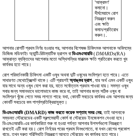
'আক্রমণ'
কমানো।
দীর্ঘমেয়াদে রোগ
নিয়ন্ত্রণ করুন
এবং ক্ষতি
কমান/প্রতিরোধ
করুন।.
আপনার রোগটি প্রথম নির্ণয় হওয়ার পর, আপনার বিশেষজ্ঞ চিকিৎসক আপনাকে অবিলম্বে
ডিজিজ মডিফাইং অ্যান্টি-রিউম্যাটিক ড্রাগস বা
ডিএমএআরডি
(
DMARDs
(
RA)
আক্রান্ত ব্যক্তিদের আগেকার মতো অস্থিসন্ধির মারাত্মক ক্ষতি প্রতিরোধ করতে খুব
কার্যকর হতে পারে।
রোগ পরিবর্তনকারী চিকিৎসা একটি ওষুধ অথবা দুটি ওষুধের সংমিশ্রণ হতে পারে। এতে
সাধারণত মেথোট্রেক্সেট থাকে। এটি প্রায়শই
অ্যাঙ্কর ড্রাগ
, যার অর্থ এমন একটি ওষুধ
যার সাথে অন্য ওষুধ যোগ করা হয়, যাতে সর্বোত্তম প্রভাব পাওয়া যায়। সমস্ত ওষুধ
সবার জন্য সমানভাবে ভালোভাবে কাজ করে না, তাই আপনার জন্য সঠিক ওষুধ বা
সংমিশ্রণ খুঁজে পেতে সময় লাগতে পারে: যথা, কোনটি সবচেয়ে কার্যকর এবং আপনার জন্য
কোনটি সবচেয়ে কম পার্শ্বপ্রতিক্রিয়াযুক্ত।
ডিএমএআরডি (DMARD) কাজ করতে কয়েক সপ্তাহ সময় নেয়
, তাই আপনাকে
সম্ভবত স্টেরয়েডের একটি স্বল্পমেয়াদী কোর্স বা স্টেরয়েড ইনজেকশন দেওয়া হবে।
ডিএমএআরডি-এর কার্যকারিতা শুরু না হওয়া পর্যন্ত আপনার উপসর্গগুলো নিয়ন্ত্রণে
রাখতেই এটি করা হয়। রোগ নির্ণয়ের পরের প্রথম দিনগুলোতে, বা যখন রোগের প্রকোপ
বাড়ে, তখন দ্রুত পরিস্থিতি নিয়ন্ত্রণে আনতে স্টেরয়েড খুব কার্যকর হতে পারে।