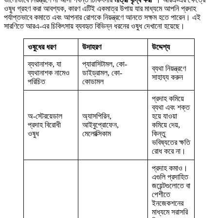
ওষুধ গ্রহণ করা আবশ্যক, কারণ এটিই একমাত্র উপায় যার মাধ্যমে আপনি প্রদাহ
পর্যাপ্তভাবে কমাতে এবং আপনার রোগকে নিয়ন্ত্রণে আনতে সক্ষম হতে পারেন। এই
সারণিতে আরএ-এর চিকিৎসায় ব্যবহৃত বিভিন্ন ধরনের ওষুধ দেখানো হয়েছে।
ওষুধের ধরণ
উদাহরণ
উদ্দেশ্য
ব্যথানাশক, যা
প্যারাসিটামল, কো-
ব্যথা নিয়ন্ত্রণে
ব্যথানাশক নামেও
ডাইড্রামল, কো-
সাহায্য করুন
পরিচিত
কোডামল
প্রদাহ কমিয়ে
ব্যথা এবং শক্ত
অ-স্টেরয়েডাল
অ্যাসপিরিন,
হয়ে যাওয়া
প্রদাহ বিরোধী
আইবুপ্রোফেন,
কমিয়ে দেয়,
ওষুধ
মেলোক্সিকাম
কিন্তু
ভবিষ্যতের ক্ষতি
রোধ করে না।
প্রদাহ কমাও।
এগুলি প্রদাহিত
জয়েন্টগুলোতে বা
পেশীতে
ইনজেকশনের
মাধ্যমে সরাসরি