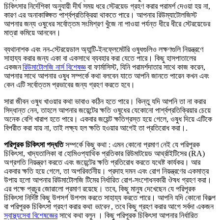
চিকিৎসার নির্দেশিকা অনুযায়ী দীর্ঘ সময় ধরে স্টেরয়েড গ্রহণ করার পরামর্শ দেওয়া হয় না,
কারণ এর অনাকাঙ্ক্ষিত পার্শ্বপ্রতিক্রিয়া থাকতে পারে। আপনার রিউম্যাটোলজিস্ট
আপনার জন্য ওষুধের সর্বোত্তম সংমিশ্রণ খুঁজে না পাওয়া পর্যন্ত ধীরে ধীরে স্টেরয়েডের
মাত্রা কমিয়ে আনবেন।
ব্যথানাশক এবং নন-স্টেরয়েডাল অ্যান্টি-ইনফ্লেমেটরি ওষুধগুলিও লক্ষণগুলি নিয়ন্ত্রণে
সাহায্য করার জন্য একা বা একসাথে ব্যবহার করা যেতে পারে। কিছু হাসপাতালের
একজন
রিউমাটোলজি নার্স বিশেষজ্ঞ
বা ফার্মাসিস্ট, যিনি পরামর্শদাতার সাথে কাজ করেন,
আপনার সাথে আপনার ওষুধ সম্পর্কে কথা বলবেন যাতে আপনি জানতে পারেন কখন এবং
কেন এটি সর্বোত্তম প্রভাবের জন্য গ্রহণ করতে হবে।
সারা জীবন ওষুধ খাওয়ার কথা ভাবাও কঠিন হতে পারে। কিন্তু যদি আপনি তা না করার
সিদ্ধান্ত নেন, তাহলে আপনার জয়েন্টের ক্ষতি ওষুধের যেকোনো পার্শ্বপ্রতিক্রিয়ার চেয়ে
অনেক বেশি খারাপ হতে পারে। একবার জয়েন্ট ক্ষতিগ্রস্ত হয়ে গেলে, ওষুধ দিয়ে এটিকে
বিপরীত করা যায় না, তাই লক্ষ্য হল ক্ষতি হওয়ার আগেই তা প্রতিরোধ করা।.
পরিপূরক চিকিৎসা পদ্ধতি
সম্পর্কে কিছু কথা : এমন কোনো প্রমাণ নেই যে পরিপূরক
চিকিৎসা, খাদ্যতালিকা বা হোমিওপ্যাথিক প্রতিকার রিউমাটয়েড আর্থ্রাইটিসের (RA)
অগ্রগতি নিয়ন্ত্রণ করতে এবং জয়েন্টের ক্ষতি প্রতিরোধ করতে যথেষ্ট কার্যকর। আর
একবার ক্ষতি হয়ে গেলে, তা অপরিবর্তনীয়। প্রদাহ দমন এবং রোগ নিয়ন্ত্রণের একমাত্র
উপায় হলো আপনার রিউমাটোলজি টিমের নির্ধারিত রোগ-সংশোধনকারী ঔষধ গ্রহণ করা।
এর পক্ষে প্রচুর জোরালো প্রমাণ রয়েছে। তবে, কিছু মানুষ দেখেছেন যে পরিপূরক
চিকিৎসা নির্দিষ্ট কিছু উপসর্গ উপশম করতে সাহায্য করতে পারে। আপনি যদি কোনো বিকল্প
বা পরিপূরক চিকিৎসা গ্রহণ করার কথা
ভাবেন
, তবে কিছু গ্রহণ করার আগে সর্বদা একজন
স্বাস্থ্যসেবা বিশেষজ্ঞের
সাথে কথা বলুন । কিছু পরিপূরক চিকিৎসা আপনার নির্ধারিত