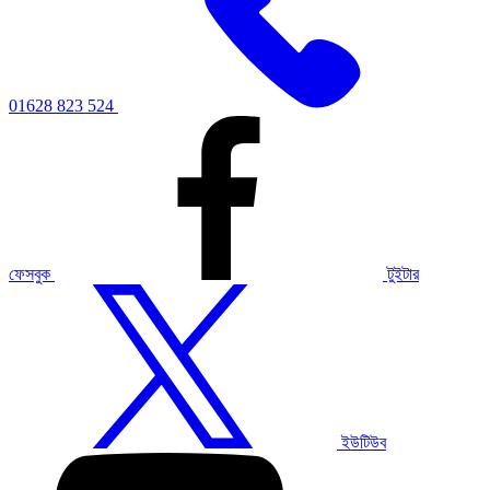
01628 823 524
ফেসবুক
টুইটার
ইউটিউব