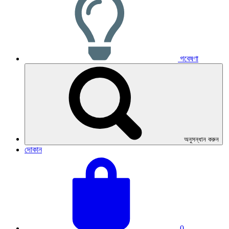
গবেষণা
অনুসন্ধান করুন
দোকান
তোমার
মোট
ঝুড়িটা
ঝুড়ি:
দেখো।
0