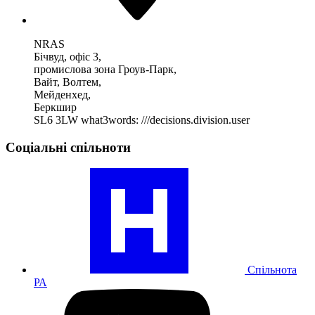
NRAS
Бічвуд, офіс 3,
промислова зона Гроув-Парк,
Вайт, Волтем,
Мейденхед,
Беркшир
SL6 3LW
what3words: ///decisions.division.user
Соціальні спільноти
Відвідайте
наш
профіль
спільноти
ревматоїдних
артритів
Спільнота
РА
Відвідайте
наш