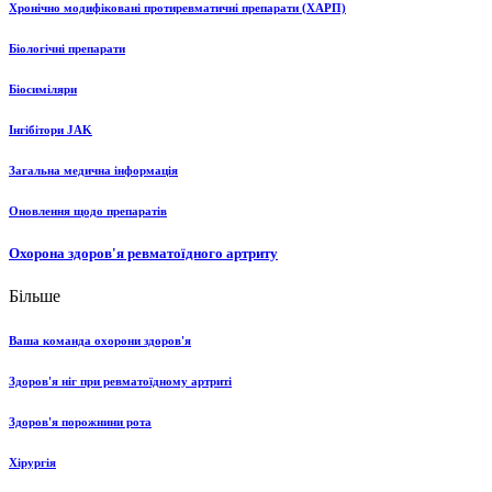
Хронічно модифіковані протиревматичні препарати (ХАРП)
Біологічні препарати
Біосиміляри
Інгібітори JAK
Загальна медична інформація
Оновлення щодо препаратів
Охорона здоров'я ревматоїдного артриту
Більше
Ваша команда охорони здоров'я
Здоров'я ніг при ревматоїдному артриті
Здоров'я порожнини рота
Хірургія