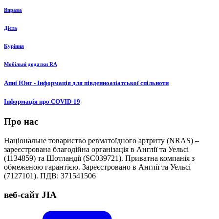
Вправа
Дієта
Куріння
Мобільні додатки RA
Апні Юнг - Інформація для південноазіатської спільноти
Інформація про COVID-19
Про нас
Національне товариство ревматоїдного артриту (NRAS) –
зареєстрована благодійна організація в Англії та Уельсі
(1134859) та Шотландії (SC039721). Приватна компанія з
обмеженою гарантією. Зареєстровано в Англії та Уельсі
(7127101). ПДВ: 371541506
веб-сайт JIA