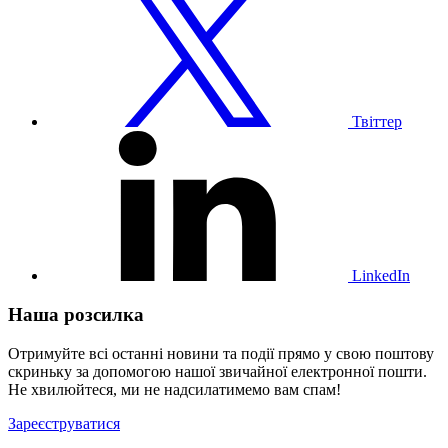
наш
профіль
у
Твіттері
Твіттер
Відвідайте
наш
профіль
у
LinkedIn
LinkedIn
Наша розсилка
Отримуйте всі останні новини та події прямо у свою поштову
скриньку за допомогою нашої звичайної електронної пошти.
Не хвилюйтеся, ми не надсилатимемо вам спам!
Зареєструватися