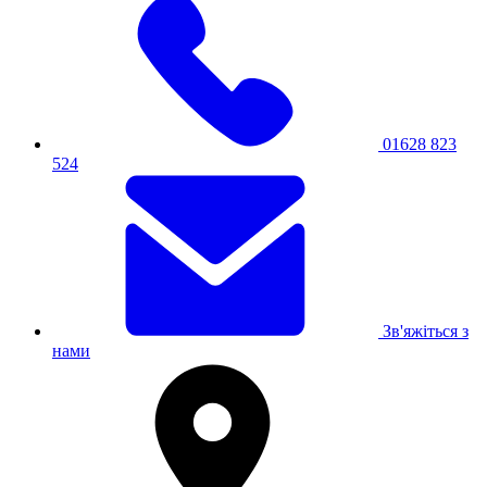
01628 823
524
Зв'яжіться з
нами