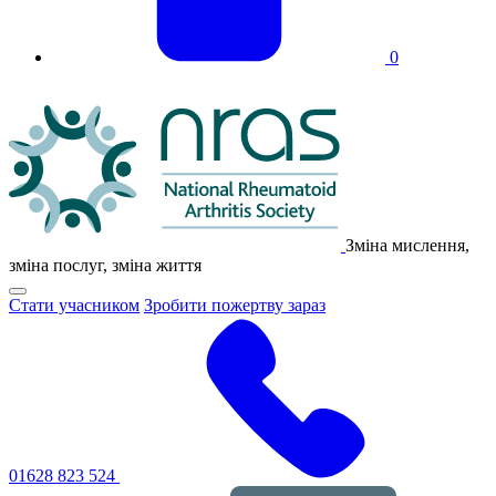
0
Логотип
NRAS
Зміна мислення,
зміна послуг, зміна життя
Натисніть,
Стати учасником
Зробити пожертву зараз
щоб
перемкнути
основне
меню
навігації
01628 823 524