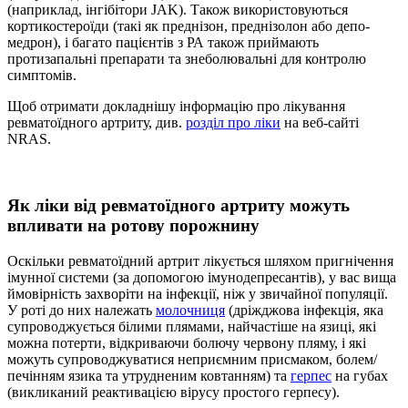
(наприклад, інгібітори JAK). Також використовуються
кортикостероїди (такі як преднізон, преднізолон або депо-
медрон), і багато пацієнтів з РА також приймають
протизапальні препарати та знеболювальні для контролю
симптомів.
Щоб отримати докладнішу інформацію про лікування
ревматоїдного артриту, див.
розділ про ліки
на веб-сайті
NRAS.
Як ліки від ревматоїдного артриту можуть
впливати на ротову порожнину
Оскільки ревматоїдний артрит лікується шляхом пригнічення
імунної системи (за допомогою імунодепресантів), у вас вища
ймовірність захворіти на інфекції, ніж у звичайної популяції.
У роті до них належать
молочниця
(дріжджова інфекція, яка
супроводжується білими плямами, найчастіше на язиці, які
можна потерти, відкриваючи болючу червону пляму, і які
можуть супроводжуватися неприємним присмаком, болем/
печінням язика та утрудненим ковтанням) та
герпес
на губах
(викликаний реактивацією вірусу простого герпесу).