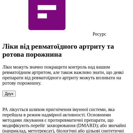
Ресурс
Ліки від ревматоїдного артриту та
ротова порожнина
Ліки можуть значно покращити контроль над вашим
ревматоїдним артритом, але також важливо знати, що деякі
препарати від ревматоїдного артриту можуть впливати на
ротову порожнину.
Друк
РА лікується шляхом пригнічення імунної системи, яка
перейшла в режим надмірної активності. Основними
методами лікування є протиревматичні препарати, що
модифікують перебіг захворювання (DMARD); або звичайні
(наприклад, метотрексат), біологічні або цільові синтетичні