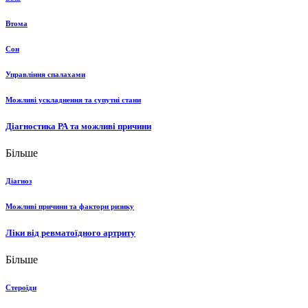
Втома
Сон
Управління спалахами
Можливі ускладнення та супутні стани
Діагностика РА та можливі причини
Більше
Діагноз
Можливі причини та фактори ризику
Ліки від ревматоїдного артриту
Більше
Стероїди