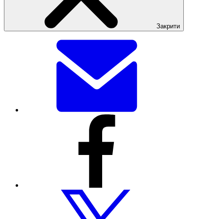
Закрити
Поділитися
цією
сторінкою
електронною
поштою
Поділитися
цією
сторінкою
через
Facebook
Поділитися
цією
сторінкою