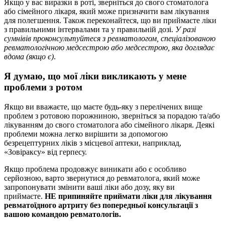
Якщо у вас виразки в роті, зверніться до свого стоматолога
або сімейного лікаря, який може призначити вам лікування
для полегшення. Також переконайтеся, що ви приймаєте ліки
з правильними інтервалами та у правильній дозі.
У разі
сумнівів проконсультуйтеся з ревматологом, спеціалізованою
ревматологічною медсестрою або медсестрою, яка доглядає
вдома (якщо є)
.
Я думаю, що мої ліки викликають у мене
проблеми з ротом
Якщо ви вважаєте, що маєте будь-яку з перелічених вище
проблем з ротовою порожниною, зверніться за порадою та/або
лікуванням до свого стоматолога або сімейного лікаря. Деякі
проблеми можна легко вирішити за допомогою
безрецептурних ліків з місцевої аптеки, наприклад,
«Зовіраксу» від герпесу.
Якщо проблема продовжує виникати або є особливо
серйозною, варто звернутися до ревматолога, який може
запропонувати змінити ваші ліки або дозу, яку ви
приймаєте.
НЕ припиняйте приймати ліки для лікування
ревматоїдного артриту без попередньої консультації з
вашою командою ревматологів.