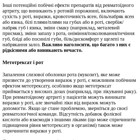
Інші потенційні побічні ефекти препаратів від ревматоїдного
артриту, що виникають у ротовій порожнині, включають
сухість у роті, виразки, кровоточивість ясен, біль/набряк ясен
або язика, білі плями/плями на губах або в роті, свербіж/
набряк губ і язика, зміни смаку (наприклад, металевий
присмак), зміни запаху з рота, оніміння/поколювання/печіння
губ, бліді або посинілі губи, біль/дискомфорт у щелепі та
набрякання залоз.
Важливо наголосити, що багато з них є
рідкісними або виникають нечасто.
Метотрексат і рот
Запалення слизової оболонки рота (мукозит), яке може
призвести до утворення виразок у роті, є можливим побічним
ефектом метотрексату, особливо якщо метотрексат
приймається у високих дозах (наприклад, при лікуванні раку).
При ревматоїдному артриті у пацієнтів можуть виникати
виразки у роті, але звичайні ліки від виразок можуть
допомогти. Якщо це стане проблемою, зверніться до своєї
ревматологічної команди. Відсутність добавок фолієвої
кислоти або взаємодія з іншими ліками (що може спричинити
підвищення рівня метотрексату в організмі) також може
спричинити виразки у роті.