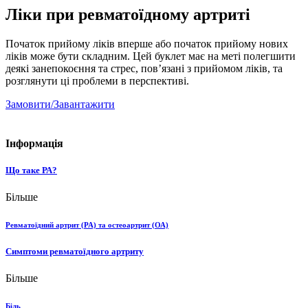
Ліки при ревматоїдному артриті
Початок прийому ліків вперше або початок прийому нових
ліків може бути складним. Цей буклет має на меті полегшити
деякі занепокоєння та стрес, пов’язані з прийомом ліків, та
розглянути ці проблеми в перспективі.
Замовити/Завантажити
Інформація
Що таке РА?
Більше
Ревматоїдний артрит (РА) та остеоартрит (ОА)
Симптоми ревматоїдного артриту
Більше
Біль