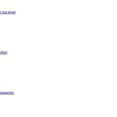
 paciente
line
stamento