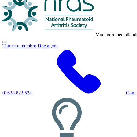
NRAS
Mudando mentalidade
Clique
Torne-se membro
Doe agora
para
alternar
o
menu
de
navegação
principal
01628 823 524
Comu