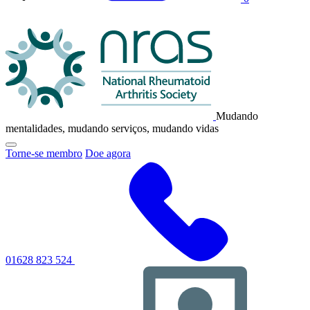
Logotipo
da
NRAS
Mudando
mentalidades, mudando serviços, mudando vidas
Clique
Torne-se membro
Doe agora
para
alternar
o
menu
de
navegação
principal
01628 823 524