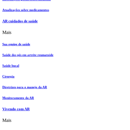
Atualizações sobre medicamentos
AR cuidados de saúde
Mais
Sua equipe de saúde
Saúde dos pés em artrite reumatoide
Saúde bucal
Cirurgia
Diretrizes para o manejo da AR
Monitoramento da AR
Vivendo com AR
Mais