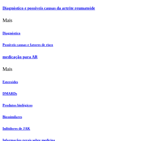
Diagnóstico e possíveis causas da artrite reumatoide
Mais
Diagnóstico
Possíveis causas e fatores de risco
medicação para AR
Mais
Esteroides
DMARDs
Produtos biológicos
Biossimilares
Inibidores de JAK
Informações gerais sobre medicina