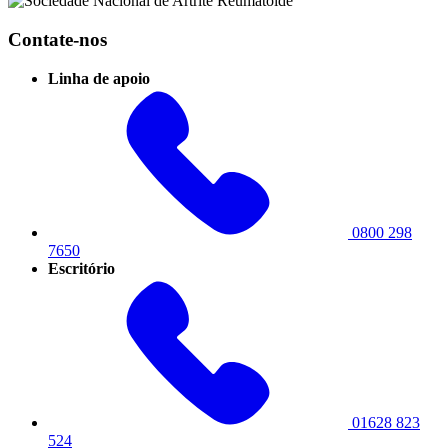
Contate-nos
Linha de apoio
0800 298
7650
Escritório
01628 823
524