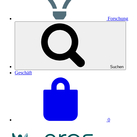
Forschung
Suchen
Geschäft
Warenkorb
Warenkorbwert
ansehen
0
NRAS-
Logo