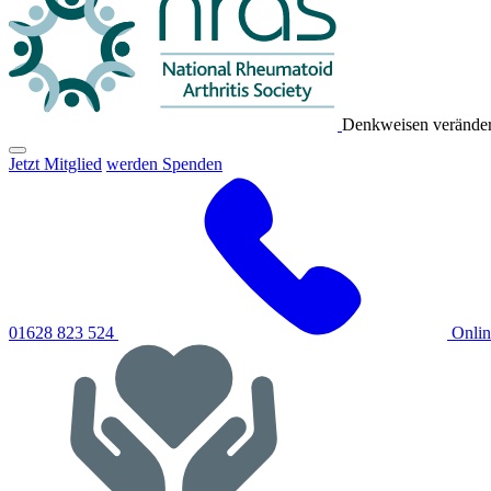
Denkweisen verändern
Klicken
Jetzt Mitglied
werden Spenden
Sie
hier,
um
das
primäre
Navigationsmenü
umzuschalten
01628 823 524
Onli