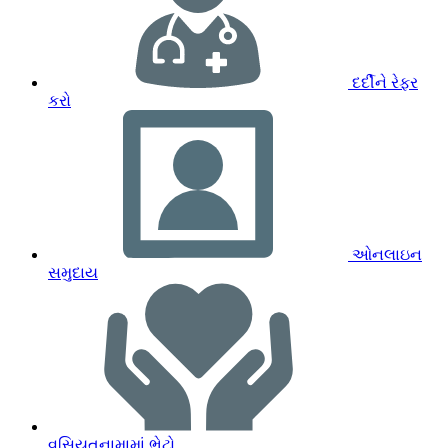
દર્દીને રેફર
કરો
ઓનલાઇન
સમુદાય
વસિયતનામામાં ભેટો