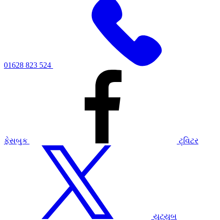
01628 823 524
ફેસબુક
ટ્વિટર
યુટ્યુબ