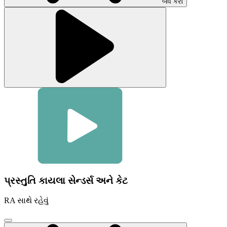
બંધ કરો
પ્રસ્તુતિ કાયલા સેન્ડર્સ અને કેટ
RA સાથે રહેવું
વિડિઓ