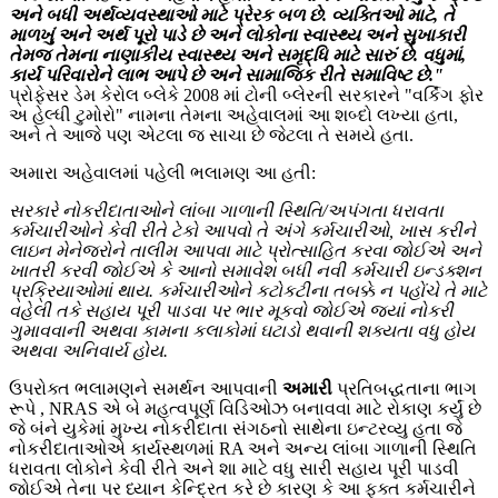
અને બધી અર્થવ્યવસ્થાઓ માટે પ્રેરક બળ છે. વ્યક્તિઓ માટે, તે
માળખું અને અર્થ પૂરો પાડે છે અને લોકોના સ્વાસ્થ્ય અને સુખાકારી
તેમજ તેમના નાણાકીય સ્વાસ્થ્ય અને સમૃદ્ધિ માટે સારું છે. વધુમાં,
કાર્ય પરિવારોને લાભ આપે છે અને સામાજિક રીતે સમાવિષ્ટ છે."
પ્રોફેસર ડેમ કેરોલ બ્લેકે 2008 માં ટોની બ્લેરની સરકારને "વર્કિંગ ફોર
અ હેલ્ધી ટુમોરો" નામના તેમના અહેવાલમાં આ શબ્દો લખ્યા હતા,
અને તે આજે પણ એટલા જ સાચા છે જેટલા તે સમયે હતા.
અમારા અહેવાલમાં પહેલી ભલામણ આ હતી:
સરકારે નોકરીદાતાઓને લાંબા ગાળાની સ્થિતિ/અપંગતા ધરાવતા
કર્મચારીઓને કેવી રીતે ટેકો આપવો તે અંગે કર્મચારીઓ, ખાસ કરીને
લાઇન મેનેજરોને તાલીમ આપવા માટે પ્રોત્સાહિત કરવા જોઈએ અને
ખાતરી કરવી જોઈએ કે આનો સમાવેશ બધી નવી કર્મચારી ઇન્ડક્શન
પ્રક્રિયાઓમાં થાય. કર્મચારીઓને કટોકટીના તબક્કે ન પહોંચે તે માટે
વહેલી તકે સહાય પૂરી પાડવા પર ભાર મૂકવો જોઈએ જ્યાં નોકરી
ગુમાવવાની અથવા કામના કલાકોમાં ઘટાડો થવાની શક્યતા વધુ હોય
અથવા અનિવાર્ય હોય.
ઉપરોક્ત ભલામણને સમર્થન આપવાની
અમારી
પ્રતિબદ્ધતાના ભાગ
રૂપે , NRAS એ બે મહત્વપૂર્ણ વિડિઓઝ બનાવવા માટે રોકાણ કર્યું છે
જે બંને યુકેમાં મુખ્ય નોકરીદાતા સંગઠનો સાથેના ઇન્ટરવ્યુ હતા જે
નોકરીદાતાઓએ કાર્યસ્થળમાં RA અને અન્ય લાંબા ગાળાની સ્થિતિ
ધરાવતા લોકોને કેવી રીતે અને શા માટે વધુ સારી સહાય પૂરી પાડવી
જોઈએ તેના પર ધ્યાન કેન્દ્રિત કરે છે કારણ કે આ ફક્ત કર્મચારીને