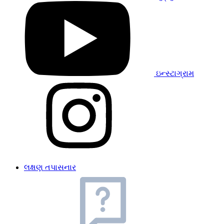
ઇન્સ્ટાગ્રામ
લક્ષણ તપાસનાર