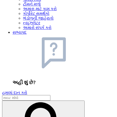
ટીમને મળો
અમારા માટે કામ કરો
કોર્પોરેટ સમર્થકો
ભંડોળની જાહેરાતો
ન્યૂઝલેટર
અમારો સંપર્ક કરો
સભ્યપદ
અહીં શું છે?
હમણાં દાન કરો