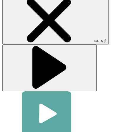
મોડલ
બંધ
કરવા
માટે
ક્લિક
કરો
બંધ કરો