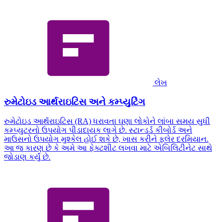
લેખ
રુમેટોઇડ આર્થરાઇટિસ અને કમ્પ્યુટિંગ
રુમેટોઇડ આર્થરાઇટિસ (RA) ધરાવતા ઘણા લોકોને લાંબા સમય સુધી
કમ્પ્યુટરનો ઉપયોગ પીડાદાયક લાગે છે. સ્ટાન્ડર્ડ કીબોર્ડ અને
માઉસનો ઉપયોગ મુશ્કેલ હોઈ શકે છે, ખાસ કરીને ફ્લેર દરમિયાન.
આ જ કારણ છે કે અમે આ ફેક્ટશીટ લખવા માટે એબિલિટીનેટ સાથે
જોડાણ કર્યું છે.