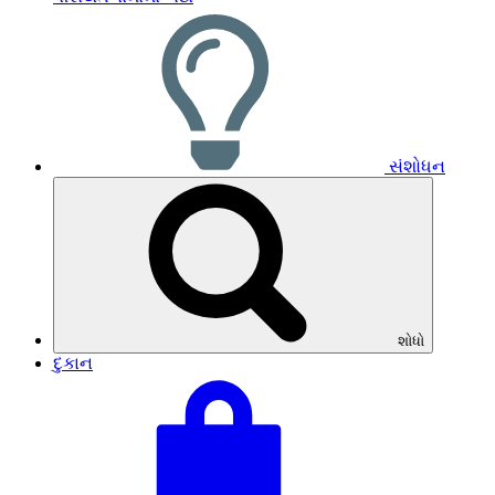
સંશોધન
શોધો
દુકાન
તમારી
કુલ
ટોપલી
બાસ્કેટ:
જુઓ