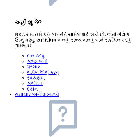
અહીં શું છે?
NRAS માં તમે કઈ કઈ રીતે સામેલ થઈ શકો છો, જેમાં ભંડોળ
ઊભું કરવું, સ્વયંસેવક બનવું, સભ્ય બનવું અને સંશોધન કરવું
શામેલ છે
દાન કરવું
સભ્ય બનો
પ્રચાર
ભંડોળ ઊભું કરવું
સ્વયંસેવા
સંશોધન
દુકાન
સમાચાર અને ઘટનાઓ