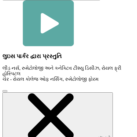
લુઇસ પાર્કર દ્વારા પ્રસ્તુતિ
લીડ નર્સ, રુમેટોલોજી અને કનેક્ટિવ ટીશ્યુ ડિસીઝ, રોયલ ફ્રી
હોસ્પિટલ
ચેર - રોયલ કોલેજ ઓફ નર્સિંગ, રુમેટોલોજી ફોરમ
વિડિઓ
મોડલ
બંધ
કરવા
માટે
ક્લિક
કરો