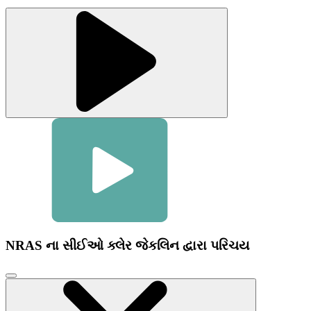
NRAS ના સીઈઓ ક્લેર જેકલિન દ્વારા પરિચય
વિડિઓ
મોડલ
બંધ