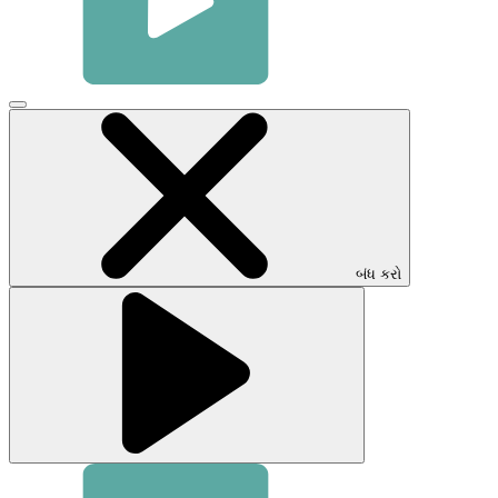
વિડિઓ
મોડલ
બંધ
કરવા
માટે
ક્લિક
કરો
બંધ કરો