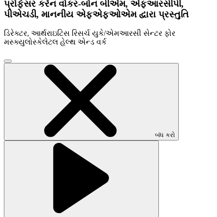
પ્રોફેસર કરેન વોકર-બોન બીએમ, એફઆરસીપી,
પીએચડી, માનનીય એફએફઓએમ દ્વારા પ્રસ્તુતિ
ડિરેક્ટર, આર્થરાઇટિસ રિસર્ચ યુકે/એમઆરસી સેન્ટર ફોર
મસ્ક્યુલોસ્કેલેટલ હેલ્થ એન્ડ વર્ક
વિડિઓ
મોડલ
બંધ
કરવા
માટે
ક્લિક
કરો
બંધ કરો