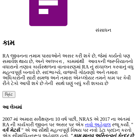
સંસાધન
કામ
RA જીવનના તમામ પાસાઓને અસર કરી શકે છે, જેમાં કાર્યનો પણ
સમાવેશ થાય છે, અને અલબત્ત
,
કામમાંથી
આવકની જરૂરિયાતનો
વધારાનો તણાવ
કાર્યસ્થળના વાતાવરણમાં RA નું સંચાલન કરવાનું વધુ
મહત્વપૂર્ણ બનાવે છે. સદભાગ્યે,
વાજબી ગોઠવણો અને તમારા
અધિકારોની સારી સમજ અને તમારા એમ્પ્લોયર તમને કામ પર કેવી
રીતે ટેકો આપી શકે છે તેની
સાથે ઘણું બધું કરી શકાય છે
પ્રિંટ
આ લેખમાં
2007 માં અમારા સર્વેક્ષણના 10 વર્ષ પછી, NRAS એ 2017 ના અંતમાં
RA ની કાર્યકારી જીવન પર અસર પર એક
નવો અહેવાલ
રજૂ કર્યો. "
વર્ક મેટર્સ
" એ આ સૌથી મહત્વપૂર્ણ વિષય પર નવો ડેટા પ્રદાન કરતો
એક સીમાચિહ્નરૂપ અહેવાલ હતો.
"કામ માનવ અસ્તિત્વનું કેન્દ્ર છે