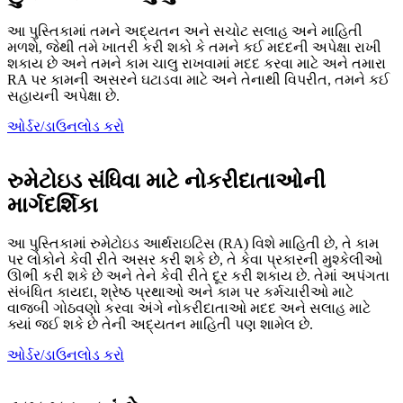
આ પુસ્તિકામાં તમને અદ્યતન અને સચોટ સલાહ અને માહિતી
મળશે, જેથી તમે ખાતરી કરી શકો કે તમને કઈ મદદની અપેક્ષા રાખી
શકાય છે અને તમને કામ ચાલુ રાખવામાં મદદ કરવા માટે અને તમારા
RA પર કામની અસરને ઘટાડવા માટે અને તેનાથી વિપરીત, તમને કઈ
સહાયની અપેક્ષા છે.
ઓર્ડર/ડાઉનલોડ કરો
રુમેટોઇડ સંધિવા માટે નોકરીદાતાઓની
માર્ગદર્શિકા
આ પુસ્તિકામાં રુમેટોઇડ આર્થરાઇટિસ (RA) વિશે માહિતી છે, તે કામ
પર લોકોને કેવી રીતે અસર કરી શકે છે, તે કેવા પ્રકારની મુશ્કેલીઓ
ઊભી કરી શકે છે અને તેને કેવી રીતે દૂર કરી શકાય છે. તેમાં અપંગતા
સંબંધિત કાયદા, શ્રેષ્ઠ પ્રથાઓ અને કામ પર કર્મચારીઓ માટે
વાજબી ગોઠવણો કરવા અંગે નોકરીદાતાઓ મદદ અને સલાહ માટે
ક્યાં જઈ શકે છે તેની અદ્યતન માહિતી પણ શામેલ છે.
ઓર્ડર/ડાઉનલોડ કરો