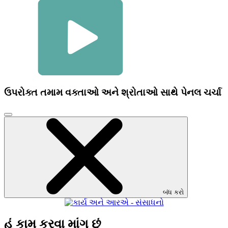
ઉપરોક્ત તમામ વક્તાઓ અને શ્રોતાઓ સાથે પેનલ ચર્ચા
વિડિઓ
મોડલ
બંધ
કરવા
માટે
ક્લિક
કરો
બંધ કરો
હું કામ કરવા માંગુ છું