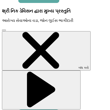
શ્રી નિક ડેવિસન દ્વારા મુખ્ય પ્રસ્તુતિ
આરોગ્ય સેવાઓના વડા, જોન લુઈસ ભાગીદારી
વિડિઓ
મોડલ
બંધ
કરવા
માટે
ક્લિક
કરો
બંધ કરો