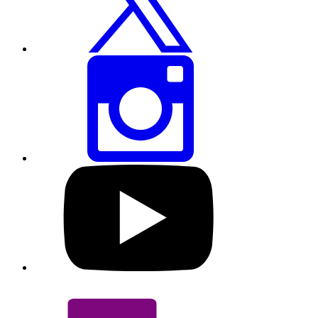
શેર
કરો
આ
પેજને
ઇન્સ્ટાગ્રામ
દ્વારા
શેર
કરો
અમારી
YouTube
પ્રોફાઇલની
મુલાકાત
લો