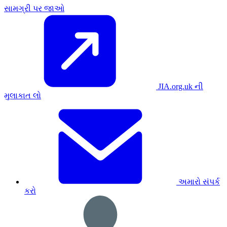
સામગ્રી પર જાઓ
JIA.org.uk ની
મુલાકાત લો
અમારો સંપર્ક
કરો