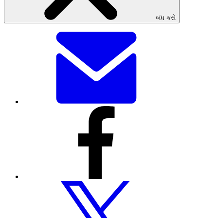
બંધ કરો
આ
પેજને
ઇમેઇલ
દ્વારા
શેર
કરો
આ
પેજને
ફેસબુક
દ્વારા
શેર
કરો
આ
પેજને
Twitter
દ્વારા