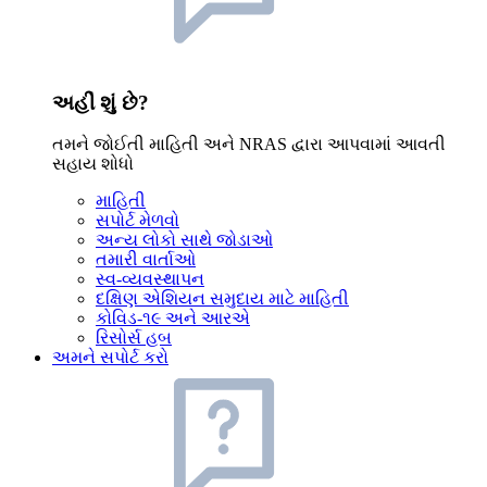
અહીં શું છે?
તમને જોઈતી માહિતી અને NRAS દ્વારા આપવામાં આવતી
સહાય શોધો
માહિતી
સપોર્ટ મેળવો
અન્ય લોકો સાથે જોડાઓ
તમારી વાર્તાઓ
સ્વ-વ્યવસ્થાપન
દક્ષિણ એશિયન સમુદાય માટે માહિતી
કોવિડ-૧૯ અને આરએ
રિસોર્સ હબ
અમને સપોર્ટ કરો