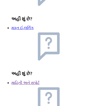
અહીં શું છે?
મફત ઈ-લર્નિંગ
અહીં શું છે?
માહિતી અને સપોર્ટ