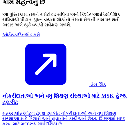
કામ મહત્વનું છે
આ પુસ્તિકામાં તમને રુમેટોઇડ સંધિવા અને કિશોર આઇડિયોપેથિક
સંધિવાથી પીડાતા પુખ્ત વયના લોકોનો તેમના રોગની કામ પર થતી
અસર અંગે યુકે વ્યાપી સર્વેક્ષણ મળશે.
ઓર્ડર/ડાઉનલોડ કરો
વેબ લિંક
નોકરીદાતાઓ અને વધુ શિક્ષણ સંસ્થાઓ માટે MSK હેલ્થ
ટૂલકીટ
મસ્ક્યુલોસ્કેલેટલ હેલ્થ ટૂલકીટ નોકરીદાતાઓ અને વધુ શિક્ષણ
સંસ્થાઓ માટે કિશોરો અને યુવાનોને કાર્ય અને ઉચ્ચ શિક્ષણમાં મદદ
કરવા માટે મદદરૂપ માર્ગદર્શિકા છે.