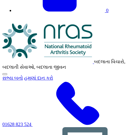
0
NRAS
લોગો
બદલાતા વિચારો,
બદલાતી સેવાઓ, બદલાતા જીવન
પ્રાથમિક
સભ્ય બનો
હમણાં દાન કરો
નેવિગેશન
મેનૂ
ટૉગલ
કરવા
માટે
ક્લિક
કરો
01628 823 524