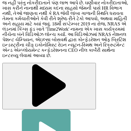
જ નહીં પરંતુ નોકરીદાતાને પણ લાભ આપે છે. ઘણીવાર નોકરીદાતાઓ,
ખાસ કરીને નાનાથી મધ્યમ કદના સાહસો જેમની પાસે HR વિભાગ
નથી, તેઓ જાણતા નથી કે RA જેવી લાંબા ગાળાની સ્થિતિ ધરાવતા
તેમના કર્મચારીઓને કેવી રીતે શ્રેષ્ઠ રીતે ટેકો આપવો, અથવા માહિતી
અને સહાય માટે ક્યાં જવું. 18મી સપ્ટેમ્બર 2019 ના રોજ, NRAS એ
લંડનમાં કિંગ્સ ફંડ ખાતે 'Time2Work' નામના એક ખાસ કાર્યક્રમમાં
નીચેના બંને વિડિઓઝ લોન્ચ કર્યા. આ વિડિઓઝમાં NRAS નેશનલ
પેશન્ટ ચેમ્પિયન, એઇલ્સા બોસવર્થ દ્વારા કોન્ફેડરેશન ઓફ બ્રિટિશ
ઇન્ડસ્ટ્રીના ચીફ ઇકોનોમિસ્ટ રેઇન ન્યૂટન-સ્મિથ અને રિક્રુટમેન્ટ
એન્ડ એમ્પ્લોયમેન્ટ કન્ફેડરેશનના CEO નીલ કાર્બેરી સાથેના
ઇન્ટરવ્યુ લેવામાં આવ્યા છે.