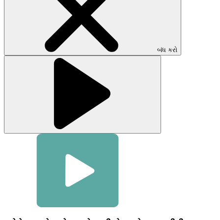
કરવા
માટે
ક્લિક
કરો
બંધ કરો