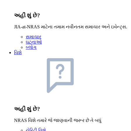
અહીં શું છે?
JIA-at-NRAS માટેના તમામ નવીનતમ સમાચાર અને ઇવેન્ટ્સ.
સમાચાર
ઘટનાઓ
બ્લોગ
વિશે
અહીં શું છે?
NRAS વિશે તમારે જે જાણવાની જરૂર છે તે બધું
ચેરિટી વિશે