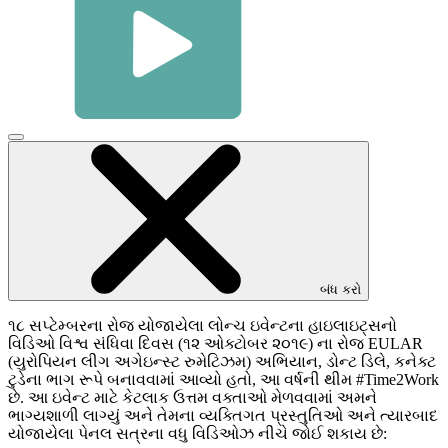
વિડિઓ
મોડલ
બંધ
કરવા
માટે
ક્લિક
કરો
બંધ કરો
૧૮ સપ્ટેમ્બરના રોજ યોજાયેલા લોન્ચ ઇવેન્ટના હાઇલાઇટ્સનો
વિડિઓ વિશ્વ સંધિવા દિવસ (૧૨ ઓક્ટોબર ૨૦૧૯) ના રોજ EULAR
(યુરોપિયન લીગ અગેઇન્સ્ટ રુમેટિઝમ) અભિયાન, ડોન્ટ ડિલે, કનેક્ટ
ટુડેના ભાગ રૂપે બનાવવામાં આવ્યો હતો, આ વર્ષની થીમ #Time2Work
છે. આ ઇવેન્ટ માટે કેટલાક ઉત્તમ વક્તાઓ મેળવવામાં અમને
ભાગ્યશાળી લાગ્યું અને તેમના વ્યક્તિગત પ્રસ્તુતિઓ અને ત્યારબાદ
યોજાયેલા પેનલ સત્રના વધુ વિડિઓઝ નીચે જોઈ શકાય છે: