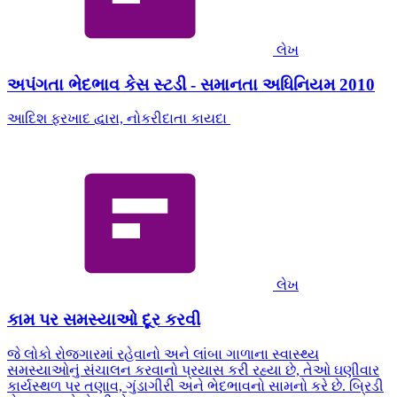
લેખ
અપંગતા ભેદભાવ કેસ સ્ટડી - સમાનતા અધિનિયમ 2010
આદિશ ફરખાદ દ્વારા, નોકરીદાતા કાયદા
લેખ
કામ પર સમસ્યાઓ દૂર કરવી
જે લોકો રોજગારમાં રહેવાનો અને લાંબા ગાળાના સ્વાસ્થ્ય
સમસ્યાઓનું સંચાલન કરવાનો પ્રયાસ કરી રહ્યા છે, તેઓ ઘણીવાર
કાર્યસ્થળ પર તણાવ, ગુંડાગીરી અને ભેદભાવનો સામનો કરે છે. બ્રિડી