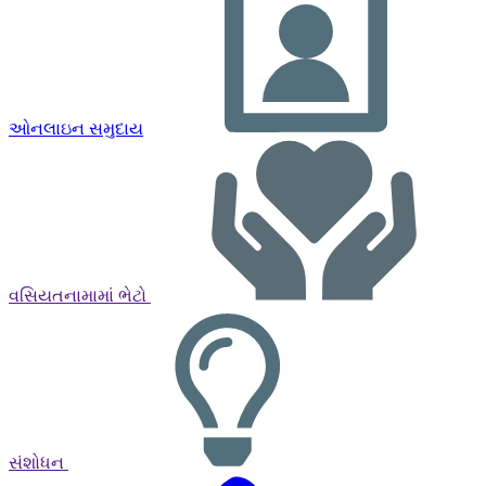
ઓનલાઇન સમુદાય
વસિયતનામામાં ભેટો
સંશોધન