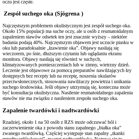
oczu jest częste.
Zespół suchego oka (
Sjögrena
)
Najczęstszym problemem okulistycznym jest zespół suchego oka.
Około 15% populacji ma suche oczy, ale u osób z reumatoidalnym
zapaleniem stawów odsetek ten jest znacznie wyższy – niektóre
badania podają 40%. Najczęstszym objawem jest uczucie piasku w
oku lub paradoksalnie „łzawienie oka”. Objawy nasilają się
wieczorem, po śnie, dłuższym czytaniu lub oglądaniu ekranu
monitora. Objawy nasilają się również w suchych,
klimatyzowanych pomieszczeniach lub w zimny, wietrzny dzień.
Leczenie jest objawowe za pomocą preparatów nawilżających łzy
dostępnych bez recepty lub na receptę, noszenia okularów
przeciwsłonecznych, stosowania nawilżaczy powietrza i unikania
suchego środowiska. Jeśli objawy utrzymują się, konieczna może
być konsultacja okulistyczna. Nasilenie reumatoidalnego zapalenia
stawów nie ma związku z nasileniem zespołu suchego oka.
Zapalenie twardówki i nadtwardówki
Rzadziej, około 1 na 50 osób z RZS może odczuwać ból i
zaczerwienienie oka z powodu stanu zapalnego „białka oka”
zwanego twardówką. Częściej występuje stan zapalny „tkanki
przedtwardówkowej”, zwanej nadtwardówką. Nazywa się to