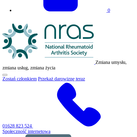
0
Logo
NRAS
Zmiana umysłu,
zmiana usług, zmiana życia
Kliknij,
Zostań członkiem
Przekaż darowiznę teraz
aby
przełączyć
główne
menu
nawigacyjne
01628 823 524
Społeczność internetowa