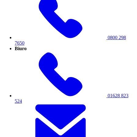
0800 298
7650
Biuro
01628 823
524