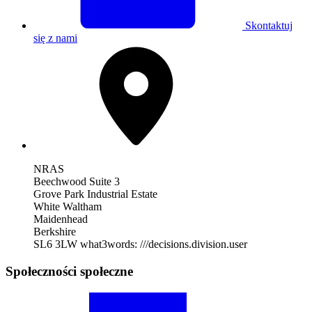
Skontaktuj
się z nami
NRAS
Beechwood Suite 3
Grove Park Industrial Estate
White Waltham
Maidenhead
Berkshire
SL6 3LW
what3words: ///decisions.division.user
Społeczności społeczne
Odwiedź
nasz