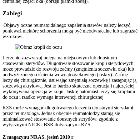
centralnej części oka (obrzęk plamki żółtej).
Zabiegi
Objawy oczne reumatoidalnego zapalenia stawów należy leczyć,
ponieważ niektóre schorzenia mogą być nieodwracalne lub zagrażać
wzrokowi.
Leczenie zazwyczaj polega na miejscowym lub doustnym
stosowaniu sterydów. Długotrwałe stosowanie kropli sterydowych
może prowadzić do rozwoju zaćmy (zmętnienia soczewki oka) lub
podwyższonego ciśnienia wewnątrzgałkowego (jaskry). Zaćmę
leczy się chirurgicznie, usuwając zmętniałą soczewkę i zastępując ją
soczewką akrylową. Jest to bardzo skuteczna operacja i najczęściej
wykonywana operacja w kraju. Jaskrę natomiast leczy się kroplami
do oczu i rzadko wymaga interwencji chirurgicznej
RZS może wymagać długotrwałego leczenia doustnymi sterydami
przez reumatologa. Jednak obecnie reumatolodzy starają się
minimalizować stosowanie doustnych sterydów, zgodnie z
wytycznymi NICE i BSR dotyczącymi RZS.
Z magazynu NRAS, jesień 2010 r