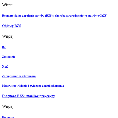
Więcej
Reumatoidalne zapalenie stawów (RZS) i choroba zwyrodnieniowa stawów (ChZS)
Objawy RZS
Więcej
Ból
Zmęczenie
Spać
Zarządzanie zaostrzeniami
Możliwe powikłania i związane z nimi schorzenia
Diagnoza RZS i możliwe przyczyny
Więcej
Diagnoza