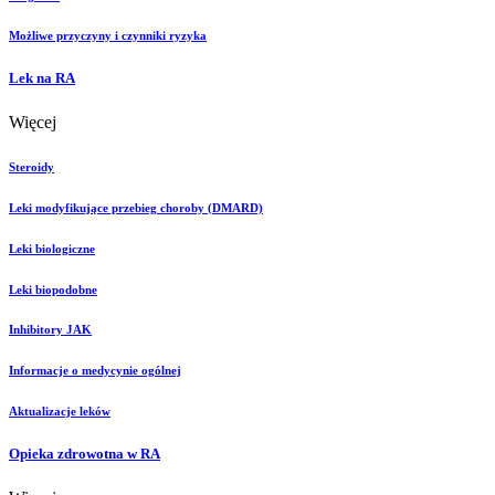
Możliwe przyczyny i czynniki ryzyka
Lek na RA
Więcej
Steroidy
Leki modyfikujące przebieg choroby (DMARD)
Leki biologiczne
Leki biopodobne
Inhibitory JAK
Informacje o medycynie ogólnej
Aktualizacje leków
Opieka zdrowotna w RA