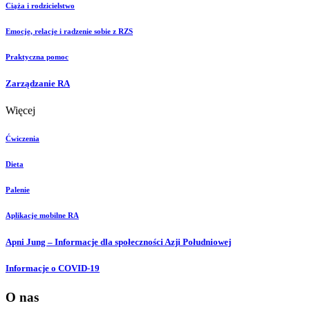
Ciąża i rodzicielstwo
Emocje, relacje i radzenie sobie z RZS
Praktyczna pomoc
Zarządzanie RA
Więcej
Ćwiczenia
Dieta
Palenie
Aplikacje mobilne RA
Apni Jung – Informacje dla społeczności Azji Południowej
Informacje o COVID-19
O nas