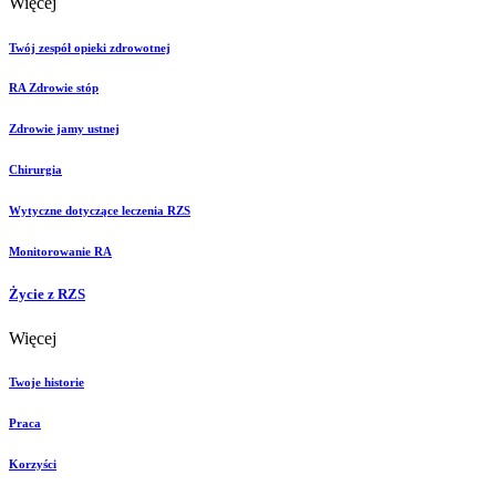
Więcej
Twój zespół opieki zdrowotnej
RA Zdrowie stóp
Zdrowie jamy ustnej
Chirurgia
Wytyczne dotyczące leczenia RZS
Monitorowanie RA
Życie z RZS
Więcej
Twoje historie
Praca
Korzyści