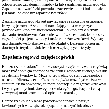
odpowiednio zapaleniem twardówki lub zapaleniem nadtwardówki.
Zapalenie nadtwardówki powoduje zaczerwienienie i ból oka, ale
jest mniej bolesne niż zapalenie twardówki.
Zapalenie nadtwardówki jest nawracające i samoistnie ustępujące;
leczy się je również środkami nawilżającymi, a w cięższych
przypadkach kroplami niesteroidowymi lub kroplami o słabym
działaniu steroidowym. Zapalenie twardówki jest bardziej bolesne,
często budzi pacjenta w nocy i może zagrażać wzrokowi. Wymaga
natychmiastowego skierowania do okulisty. Leczenie polega na
doustnych sterydach i/lub lekach oszczędzających sterydy.
Zapalenie rogówki
(zajęcie
rogówki)
Bardzo rzadko, „okno” lub przezroczysta część oka zwana rogówką
może być dotknięta chorobą w związku z zespołem suchego oka lub
zapaleniem twardówki. Może to prowadzić do stanu zapalnego, a
następnie bliznowacenia. Czasami rogówka może być cieńsza w
centrum lub na obwodzie, co może potencjalnie zagrażać wzrokowi
i wymagać natychmiastowego leczenia ogólnego. Pacjenci ci są
zazwyczaj monitorowani pod opieką reumatologa.
Bardzo rzadko RZS może powodować zapalenie naczyń
krwionośnych wewnątrz oka (zapalenie naczyń) lub obrzęk