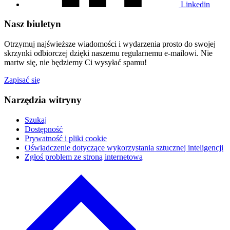
Linkedin
Nasz biuletyn
Otrzymuj najświeższe wiadomości i wydarzenia prosto do swojej
skrzynki odbiorczej dzięki naszemu regularnemu e-mailowi. Nie
martw się, nie będziemy Ci wysyłać spamu!
Zapisać się
Narzędzia witryny
Szukaj
Dostępność
Prywatność i pliki cookie
Oświadczenie dotyczące wykorzystania sztucznej inteligencji
Zgłoś problem ze stroną internetową
Kliknij,
aby
powrócić
do