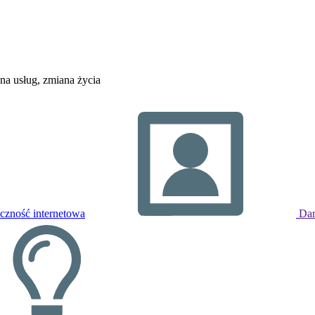
na usług, zmiana życia
czność internetowa
Dar