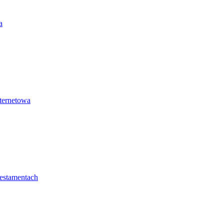
a
ternetowa
estamentach