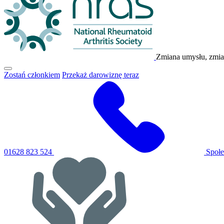
Zmiana umysłu, zmia
Kliknij,
Zostań członkiem
Przekaż darowiznę teraz
aby
przełączyć
główne
menu
nawigacyjne
01628 823 524
Społe