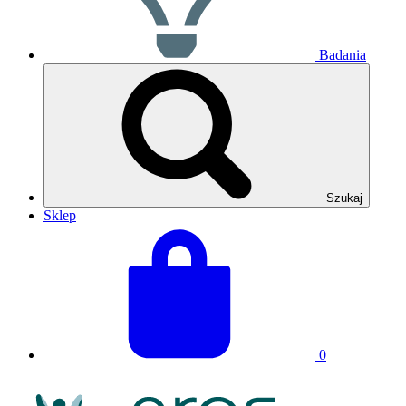
Badania
Szukaj
Sklep
Zobacz
Suma
swój
koszyka:
koszyk
0
Logo
NRAS