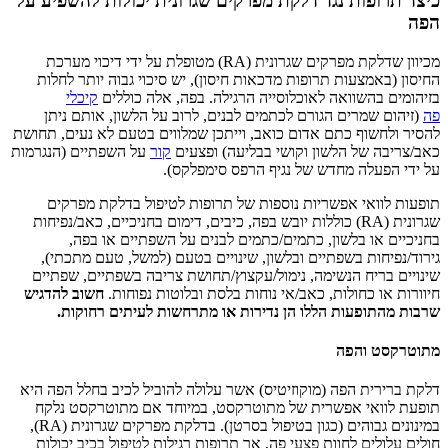
כיצד תרופות נגד דלקת מפרקים שגרונית יכולות להשפיע על
הפה
מכיוון שדלקת מפרקים שגרונית (RA) מטופלת על ידי דיכוי מערכת
החיסון (באמצעות תרופות מדכאות חיסון), יש סיכוי גבוה יותר לחלות
בזיהומים בהשוואה לאוכלוסייה הרגילה. בפה, אלה כוללים
קיכלי
פה
(זיהום שמרים הגורם לכתמים לבנים, לרוב על הלשון, אותם ניתן
להסיר ולחשוף כתם אדום כואב, וייתכן שמלווים בטעם לא נעים, תחושת
כאב/צריבה של הלשון וקושי בבליעה) ופצעים
קור
על השפתיים (הנגרמות
על ידי הפעלה מחדש של נגיף הרפס סימפלקס).
תופעות לוואי אפשריות נוספות של תרופות לטיפול בדלקת מפרקים
שגרונית (RA) כוללות יובש בפה, כיבים, דימום בחניכיים, כאב/נפיחות
בחניכיים או בלשון, כתמים/כתמים לבנים על השפתיים או בפה,
גירוד/נפיחות בשפתיים ובלשון, שינויים בטעם (למשל, טעם מתכתי),
שינויים בריח הנשימה, נימול/עקצוץ/תחושת צריבה בשפתיים, שפתיים
חיוורות או כחולות, כאב/אי נוחות בלסת ובלוטות נפוחות.
חשוב להדגיש
שרבות מהתופעות הללו הן נדירות או מתרחשות לעיתים רחוקות.
מתוטרקסט והפה
דלקת ברירית הפה (מוקוזיטיס) אשר עלולה להוביל לכיב בחלל הפה היא
תופעת לוואי אפשרית של מתוטרקסט, במיוחד אם מתוטרקסט נלקח
במינונים גבוהים (כגון בטיפול בסרטן). בדלקת מפרקים שגרונית (RA),
חולים עלולים לחוות פצעי פה, אך תרופות רגילות לטיפול בכיב יכולות