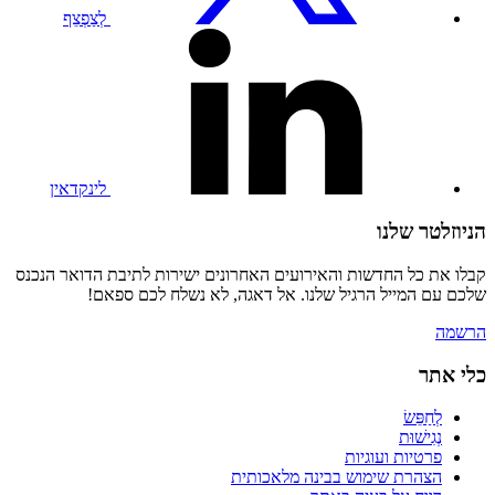
לְצַפְצֵף
בקרו
בפרופיל
הלינקדאין
שלנו
לינקדאין
הניוזלטר שלנו
קבלו את כל החדשות והאירועים האחרונים ישירות לתיבת הדואר הנכנס
שלכם עם המייל הרגיל שלנו. אל דאגה, לא נשלח לכם ספאם!
הרשמה
כלי אתר
לְחַפֵּשׂ
נְגִישׁוּת
פרטיות ועוגיות
הצהרת שימוש בבינה מלאכותית