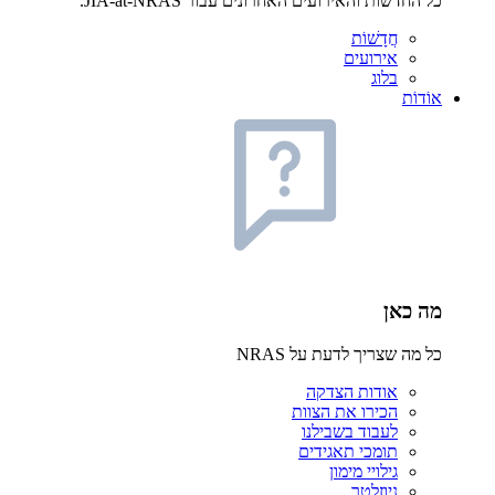
כל החדשות והאירועים האחרונים עבור JIA-at-NRAS.
חֲדָשׁוֹת
אירועים
בלוג
אוֹדוֹת
מה כאן
כל מה שצריך לדעת על NRAS
אודות הצדקה
הכירו את הצוות
לעבוד בשבילנו
תומכי תאגידים
גילויי מימון
ניוזלטר