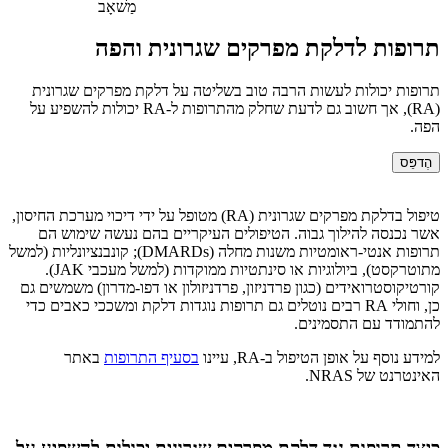
מַשׁאָב
תרופות לדלקת מפרקים שגרונית והפה
תרופות יכולות לעשות הרבה טוב בשליטה על דלקת מפרקים שגרונית
(RA), אך חשוב גם לדעת שחלק מהתרופות ל-RA יכולות להשפיע על
הפה.
הֶדפֵּס
טיפול בדלקת מפרקים שגרונית (RA) מטופל על ידי דיכוי מערכת החיסון,
אשר נכנסה להילוך גבוה. הטיפולים העיקריים בהם נעשה שימוש הם
תרופות אנטי-ראומטיות משנות מחלה (DMARDs); קונבנציונליות (למשל
מתוטרקסט), ביולוגיות או סינתטיות ממוקדות (למשל מעכבי JAK).
קורטיקוסטרואידים (כגון פרדניזון, פרדניזולון או דפו-מדרון) משמשים גם
כן, וחולי RA רבים נוטלים גם תרופות נוגדות דלקת ומשככי כאבים כדי
להתמודד עם התסמינים.
למידע נוסף על אופן הטיפול ב-RA, עיינו
בסעיף התרופות
באתר
האינטרנט של NRAS.