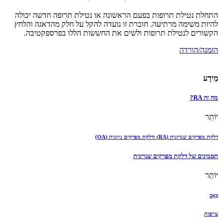
התחלת נטילת תרופות בפעם הראשונה או נטילת תרופה חדשה יכולה
להיות משימה מרתיעה. חוברת זו נועדה להקל על חלק מהדאגה והלחץ
הקשורים לנטילת תרופות ולשים את החששות הללו בפרספקטיבה.
הזמנה/הורדה
מֵידָע
מה זה RA?
יוֹתֵר
דלקת מפרקים שגרונית (RA) ודלקת מפרקים ניוונית (OA)
תסמינים של דלקת מפרקים שגרונית
יוֹתֵר
כְּאֵב
עייפות