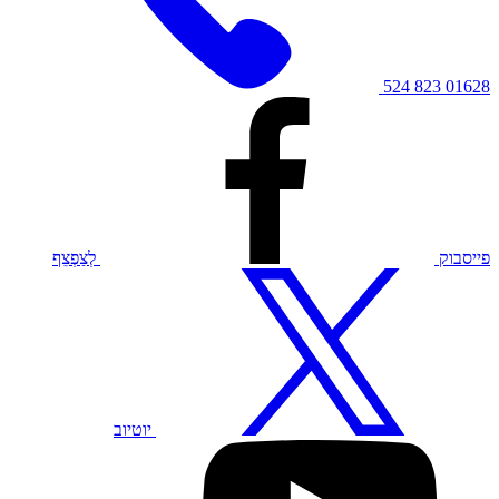
01628 823 524
פייסבוק
לְצַפְצֵף
יוטיוב