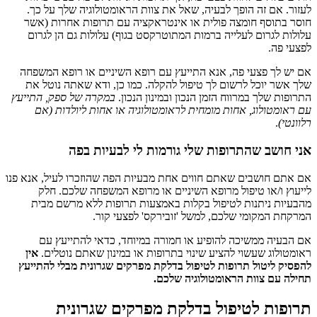
לעזור. אם זה הופך לבעיה, שאל את צוות הראומטולוגיה שלך על כך.
חוסר בתוסף חומצה פולית או אינטראקציה עם תרופות אחרות (אשר
עלולות לגרום לעלייה ברמות המתוטרקסט בגוף) עלולות גם הן לגרום
לפצעי פה.
אם יש לך פצעי פה, אנא התייעץ עם רופא השיניים או רופא המשפחה
שלך אשר יוכל לרשום לך טיפול להקלה. כמו כן, ודא שאתה נוטל את
התרופות שלך במרווח הזמן הנכון ובמינון הנכון.
במקרה של ספק, התייעץ
עם ראומטולוג, אחות מומחית לראומטולוגיה או אחות ליולדות (אם
רלוונטי)
.
אני חושב שהתרופות שלי גורמות לי לבעיות בפה
אם אתם חושבים שאתם חווים אחת מבעיות הפה שהוזכרו לעיל, אנא פנו
לייעוץ ו/או טיפול מרופא השיניים או מרופא המשפחה שלכם. חלק
מהבעיות ניתנות לטיפול בקלות באמצעות תרופות ללא מרשם מבית
המרקחת המקומי שלכם, למשל 'זובירקס' לפצעי קור.
אם הבעיה ממשיכה להופיע או חמורה במיוחד, כדאי להתייעץ עם
ראומטולוג שעשוי להציע שינוי בתרופות או במינון שאתם נוטלים.
אין
להפסיק ליטול תרופות לטיפול בדלקת מפרקים שגרונית מבלי להתייעץ
תחילה עם צוות הראומטולוגיה שלכם.
תרופות לטיפול בדלקת מפרקים שגרונית