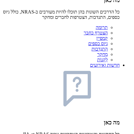
מה כאן
כל הדרכים השונות בהן תוכלו להיות מעורבים ב-NRAS, כולל גיוס
כספים, התנדבות, הצטרפות לחברים ומחקר
תרומה
הצטרף כחבר
קמפיין
גיוס כספים
הִתנַדְבוּת
מֶחקָר
לִקְנוֹת
חדשות ואירועים
מה כאן