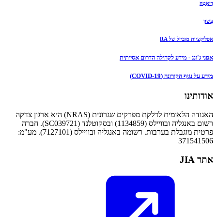
דִיאֵטָה
עִשׁוּן
אפליקציות מובייל של RA
אפני ג'ונג - מידע לקהילה הדרום אסייתית
מידע על נגיף הקורונה (COVID-19)
אודותינו
האגודה הלאומית לדלקת מפרקים שגרונית (NRAS) היא ארגון צדקה
רשום באנגליה ובוויילס (1134859) ובסקוטלנד (SC039721). חברה
פרטית מוגבלת בערבות. רשומה באנגליה ובוויילס (7127101). מע"מ:
371541506
אתר JIA