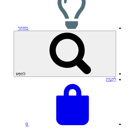
מֶחקָר
לְחַפֵּשׂ
לִקְנוֹת
צפה
סך
בסל
כל
שלך
הסל:
0