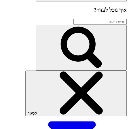
איך נוכל לעזור?
לִסְגוֹר
שתף
דף