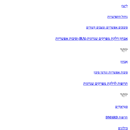
לִישׁוֹן
ניהול התפרצויות
סיבוכים אפשריים ומצבים קשורים
אבחון דלקת מפרקים שגרונית (RA) וסיבות אפשריות
יוֹתֵר
אִבחוּן
סיבות אפשריות וגורמי סיכון
תרופות לדלקת מפרקים שגרונית
יוֹתֵר
סטֵרֵאוֹדִים
תרופות DMARD
ביולוגים