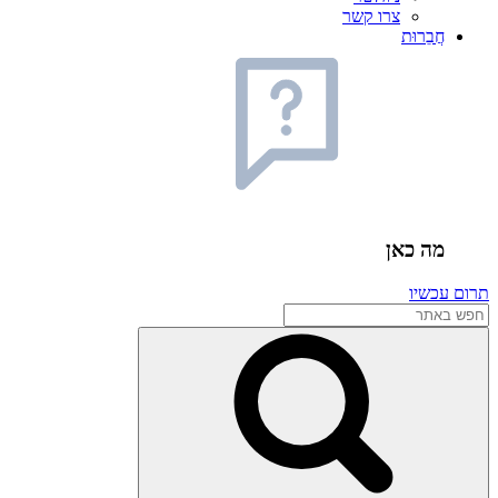
צרו קשר
חֲבֵרוּת
מה כאן
תרום עכשיו