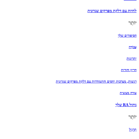
לחיות עם דלקת מפרקים שגרונית
יוֹתֵר
הסיפורים שלך
עֲבוֹדָה
יתרונות
הריון והורות
רגשות, מערכות יחסים והתמודדות עם דלקת מפרקים שגרונית
עזרה מעשית
ניהול RA שלך
יוֹתֵר
תַרגִיל