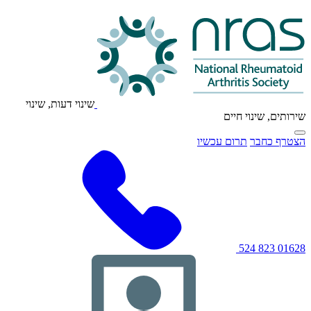
לוגו
NRAS
שינוי דעות, שינוי
שירותים, שינוי חיים
לחץ
הצטרף כחבר
תרום עכשיו
כדי
להפעיל/להפעיל
את
תפריט
הניווט
הראשי
01628 823 524