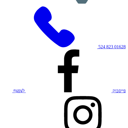
01628 823 524
פייסבוק
לְצַפְצֵף