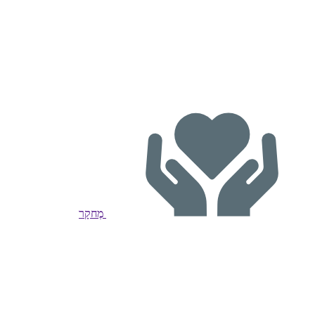
מֶחקָר