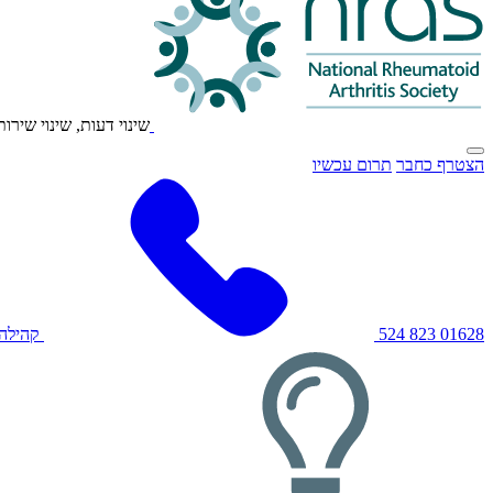
שינוי דעות, שינוי שירות
לחץ
הצטרף כחבר
תרום עכשיו
כדי
להפעיל/להפעיל
את
תפריט
הניווט
הראשי
01628 823 524
קהילה 