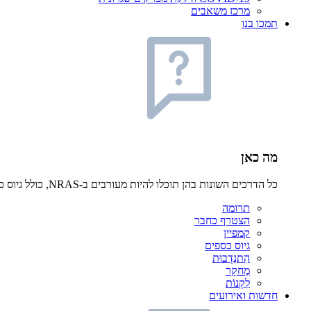
מרכז משאבים
תמכו בנו
מה כאן
כל הדרכים השונות בהן תוכלו להיות מעורבים ב-NRAS, כולל גיוס כספים, התנדבות, הצטרפות לחברים ומחקר
תרומה
הצטרף כחבר
קמפיין
גיוס כספים
הִתנַדְבוּת
מֶחקָר
לִקְנוֹת
חדשות ואירועים