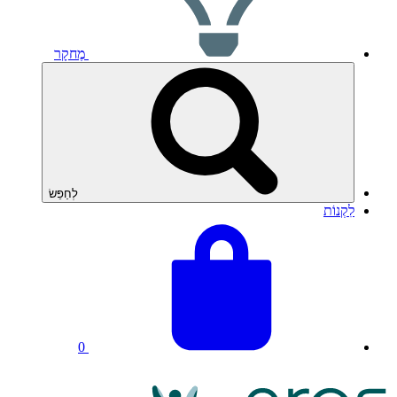
מֶחקָר
לְחַפֵּשׂ
לִקְנוֹת
צפה
סך
בסל
כל
שלך
הסל:
0
לוגו
NRAS