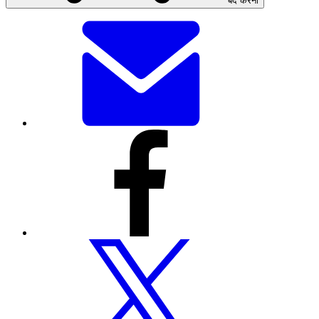
बंद करना
यह
पेज
ईमेल
से
भेजें
इस
पेज
को
फेसबुक
के
माध्यम
से
शेयर
करें
इस
पेज
को
ट्विटर
पर
शेयर