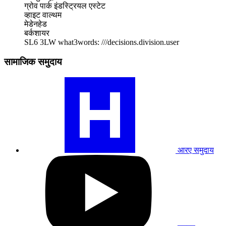
ग्रोव पार्क इंडस्ट्रियल एस्टेट
व्हाइट वाल्थम
मेडेनहेड
बर्कशायर
SL6 3LW
what3words: ///decisions.division.user
सामाजिक समुदाय
हमारे
RA
समुदाय
प्रोफ़ाइल
पर
जाएँ
आरए समुदाय
हमारे
यूट्यूब
प्रोफाइल
पर
जाएं