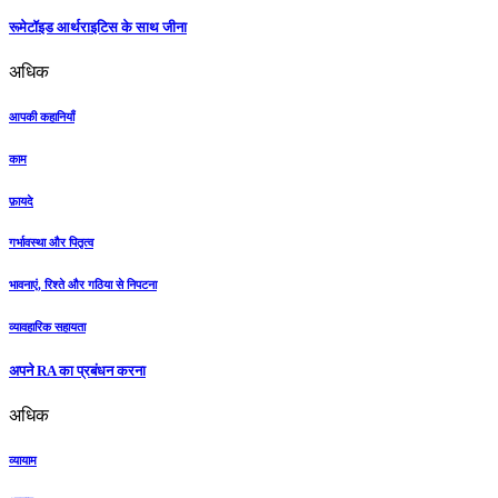
रूमेटॉइड आर्थराइटिस के साथ जीना
अधिक
आपकी कहानियाँ
काम
फ़ायदे
गर्भावस्था और पितृत्व
भावनाएं, रिश्ते और गठिया से निपटना
व्यावहारिक सहायता
अपने RA का प्रबंधन करना
अधिक
व्यायाम