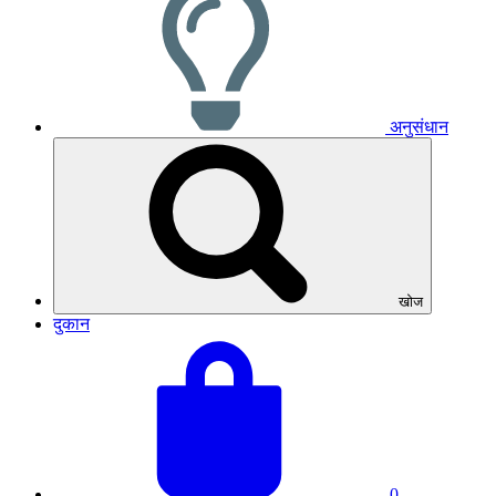
अनुसंधान
खोज
दुकान
अपनी
बास्केट
टोकरी
का
देखें
कुल
योग:
0