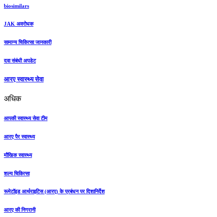
biosimilars
JAK अवरोधक
सामान्य चिकित्सा जानकारी
दवा संबंधी अपडेट
आरए स्वास्थ्य सेवा
अधिक
आपकी स्वास्थ्य सेवा टीम
आरए पैर स्वास्थ्य
मौखिक स्वास्थ्य
शल्य चिकित्सा
रूमेटॉइड आर्थराइटिस (आरए) के प्रबंधन पर दिशानिर्देश
आरए की निगरानी