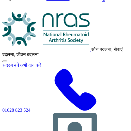
एनआरएएस
लोगो
सोच बदलना, सेवाएं
बदलना, जीवन बदलना
मुख्य
सदस्य बनें
अभी दान करें
नेविगेशन
मेनू
को
टॉगल
करने
के
लिए
क्लिक
करें
01628 823 524