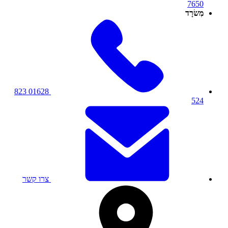
7650
מִשׂרָד
01628 823
524
צרו קשר