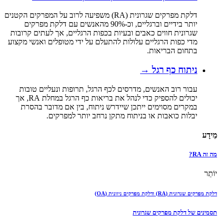
דלקת מפרקים שגרונית (RA) משפיעה לרוב על המפרקים הקטנים
יותר בידיים וברגליים, וכ-90% מהאנשים עם דלקת מפרקים
שגרונית חווים כאבים ובעיות בכפות הרגליים, אך לעתים קרובות
מדי כפות הרגליים עלולות להתעלם על ידי מטופלים ואנשי מקצוע
בתחום הבריאות.
ניתוח כף רגל
→
עבור רוב האנשים, מדרסים לכף הרגל, תרופות ונעליים טובות
יכולים להספיק כדי לנהל את בריאות כף הרגל במחלת RA, אך
במקרים מסוימים ייתכן שיידרש ניתוח, בין אם מדובר בהסרת
יבלות כואבות או בניתוח מתקן נרחב יותר למפרקים.
מֵידָע
מה זה RA?
יוֹתֵר
דלקת מפרקים שגרונית (RA) ודלקת מפרקים ניוונית (OA)
תסמינים של דלקת מפרקים שגרונית