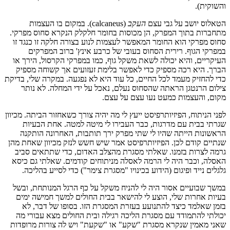
והשוקית).
הטאלוס יושב על גבי עצם
העקב
(calcaneus). במקום בו העצמות
מתחברות בתוך המפרק, הן מכוסות בחומר חלקלק הנקרא סחוס מפרקי.
סחוס מפרקי הוא החומר המאפשר לעצמות לנוע בצורה חלקה זו כנגד זו
במפרקי הגוף. רירית הסחוס בעובי של כרבע אינץ' ברוב המפרקים
העיקריים, והיא יכולה לשאת משקל גוף, כמו במפרקי הקרסול, הירך או
הברך. היא רכה מספיק כדי לאפשר בלימת זעזועים אך קשוחה מספיק
כדי להחזיק מעמד לכל החיים, כל עוד היא לא נפגעה. במקרה שלי, בדיקת
צילום הרנטגן הראתה שהסחוס נעלם, נאכל על ידי המחלה. לא נותר
מקום, והעצמות כמעט נעו עצם על עצם.
לפני הניתוח, הפיזיותרפיסט ייעץ לי מה יהיה צורך כשאחזור הביתה. מכיוון
שגרתי בבית עם מדרגות, כבר העבירו לי מיטה למטה. אחת הבעיות
הראשונות הייתה שהיו לי שתי מפרק ירך תותבות, האחרונה הותקנה
שנתיים קודם לכן. הפיזיותרפיסט אמר שיש חשש לנזק מכיוון שאחת מהן
גרמה לצרות בזמנו. שאלתי מסגרת מהצלב האדום, כדי שתתאים סביב
האסלה, וכבר היה לי הרמה לאסלה מניתוחים קודמים. שאלתי גם כיסא
גלגלים נייד ופיגום (הידוע בכינויו "מסגרת צימר") כדי לסייע בהליכה.
במשך שבועיים אסור היה לי להניח משקל על כף הרגל המנותחת, ובשל
בעיות אחרות שלי, הוצע לי להישאר בבית החולים למשך חמישה ימים
בזמן שאלמד כיצד להתנועע בעזרת המסגרת הזו. בסופו של דבר, לא
יכולתי להתמודד עם מסגרת הליכה רגילה ובית החולים מצא עבורי מה
שאני מאמין שנקרא מסגרת "שקע" או "שקעת" ויש לה צורות מרופדות