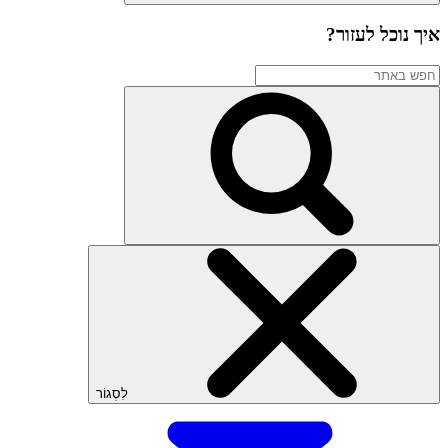
איך נוכל לעזור?
לִסְגוֹר
שתף
דף