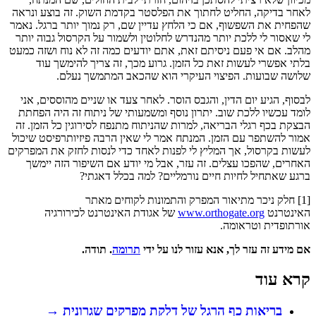
לאחר בדיקה, החליט לחתוך את הפלסטר בקדמת השוק. זה בוצע ונראה
שהפחית את השפשוף, אם כי הלחץ עדיין שם, רק נמוך יותר ברגל. נאמר
לי שאסור לי ללכת יותר מהנדרש לחלוטין ולשמור על הקרסול גבוה יותר
מהלב. אם אי פעם ניסיתם זאת, אתם יודעים כמה זה לא נוח ושזה כמעט
בלתי אפשרי לעשות זאת כל הזמן. גרוע מכך, זה צריך להימשך עוד
שלושה שבועות. הפיצוי העיקרי הוא שהכאב המתמשך נעלם.
לבסוף, הגיע יום הדין, והגבס הוסר. לאחר צעד או שניים מהוססים, אני
לומד עכשיו ללכת שוב. יתרון נוסף ומשמעותי של ניתוח זה היה הפחתת
הבצקת בכף רגלי הבריאה, למרות שהניתוח מתנפח לסירוגין כל הזמן. זה
אמור להשתפר עם הזמן. המנתח אמר לי שאין הרבה פיזיותרפיסט שיכול
לעשות בקרסול, אך המליץ ​​לי לפנות לאחד כדי לנסות לחזק את המפרקים
האחרים, שהפכו עצלים. זה עזר, אבל מי יודע אם השיפור הזה יימשך
ברגע שאתחיל לחיות חיים נורמליים? למה בכלל דאגתי?
[1] חלק ניכר מתיאור המפרק והתמונות לקוחים מאתר
האינטרנט
www.orthogate.org
של אגודת האינטרנט לכירורגיה
אורתופדית וטראומה.
אם מידע זה עזר לך, אנא עזור לנו על ידי
תרומה
. תודה.
קרא עוד
בריאות כף הרגל של דלקת מפרקים שגרונית
→