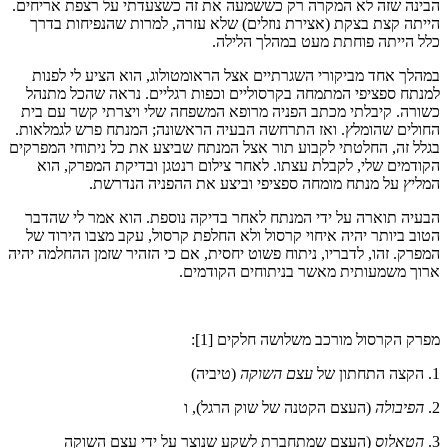
הבינה שזה לא המקרה רק כששמעה את זה כשצעדתי על רצפת אריחים.
הייתה קצת בצקת (אצירת נוזלים) שלא עזרה, למרות שהנפיחות בדרך
כלל הייתה פוחתת מעט במהלך הלילה.
במהלך אחד מביקורי השגרתיים אצל הראומטולוג, הוא הציע לי לפנות
למנתח ספציפי המתמחה בקרסוליים וכפות רגליים. נראה שהכל מתנהל
כשורה. קיבלתי מכתב הפניה מרופא המשפחה שלי ויצרתי קשר עם בית
החולים שהומלץ. ואז התרחשה הבעיה הראשונה; המנתח פרש לגמלאות.
בגלל זה, החלטתי לקבוע תור אצל המנתח שביצע את כל ניתוחי המפרקים
הקודמים שלי, לקבלת עצתו. לאחר צילום רנטגן ובדיקת המפרק, הוא
המליץ ​​על מנתח מומחה ספציפי וביצע את ההפניה הנדרשת.
הבעיה תוארה על ידי המנתח לאחר בדיקה נוספת. הוא אמר לי שהדבר
הטוב ביותר יהיה איחוי קרסול ולא החלפת קרסול, עקב מצבו הירוד של
המפרק. זהו, לדבריו, ניתוח פשוט יחסית, אם כי הזהיר שזמן ההחלמה יהיה
ארוך משמעותית מאשר בניתוחים הקודמים.
מפרק הקרסול מורכב משלושה חלקים [1]:
1. הקצה התחתון של
עצם השוקה
(טיביה)
2.
הפיבולה
(העצם הקטנה של שוק הרגל), ו
3.
הטאלוס
(העצם שמתחברת לשקע שנוצר על ידי עצם השוקה