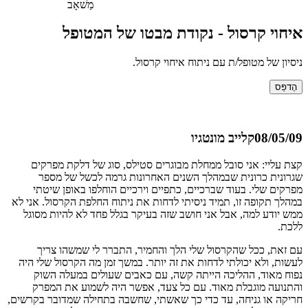
מַשׁאָב
איחוי קרסול - נקודת מבטו של המטופל
ניסיון של מטופל/ת עם ניתוח איחוי קרסול.
הֶדפֵּס
08/05/09
קלייב מונטגיו
קצת עליי: אני סובל ממחלת מבוגרים סטילס, סוג של דלקת מפרקים
שגרונית כרונית שבמהלך השנים האחרונות גרמה לכשל של מספר
מפרקים שלי. בעוד שברכיים, כתפיים וירכיים הוחלפו באופן שיטתי
במהלך תקופה זו, תמיד ניסיתי לדחות את ניתוח החלפת הקרסול. אני לא
ממש יודע למה, אבל אני חושב שזה בעיקר בגלל פחד לא להיות מסוגל
ללכת.
עם זאת, ככל שהקרסול שלי הלך והחמיר, התברר לי שמשהו צריך
לעשות, ולא יכולתי לדחות את זה יותר. במשך זמן מה הקרסול שלי היה
נפוח מאוד, ההליכה הייתה קשה, עם כאבים שעולים במעלה השוק
והתנועה מוגבלת מאוד. עם כל צעד, אפשר היה לשמוע את המפרק
חריקה או גניחה, עד כדי כך שאשתי, שחשבה בתחילה שמדובר בקרשים,