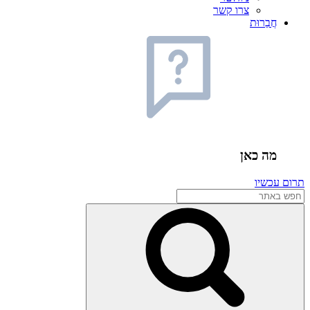
צרו קשר
חֲבֵרוּת
מה כאן
תרום עכשיו