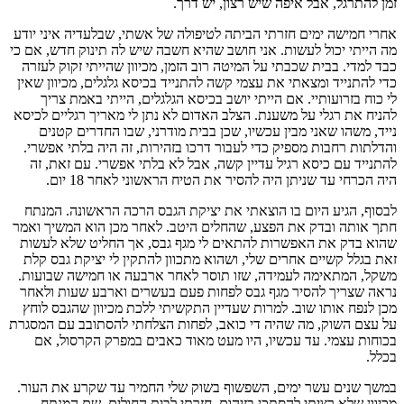
זמן להתרגל, אבל איפה שיש רצון, יש דרך.
אחרי חמישה ימים חזרתי הביתה לטיפולה של אשתי, שבלעדיה איני יודע
מה הייתי יכול לעשות. אני חושב שהיא חשבה שיש לה תינוק חדש, אם כי
כבד למדי. בבית שכבתי על המיטה רוב הזמן, מכיוון שהייתי זקוק לעזרה
כדי להתנייד ומצאתי את עצמי קשה להתנייד בכיסא גלגלים, מכיוון שאין
לי כוח בזרועותיי. אם הייתי יושב בכיסא הגלגלים, הייתי באמת צריך
להניח את רגלי על משענת. הצלב האדום לא נתן לי מאריך רגליים לכיסא
נייד, משהו שאני מבין עכשיו, שכן בבית מודרני, שבו החדרים קטנים
והדלתות רחבות מספיק כדי לעבור דרכו בזהירות, זה היה בלתי אפשרי.
להתנייד עם כיסא רגיל עדיין קשה, אבל לא בלתי אפשרי. עם זאת, זה
היה הכרחי עד שניתן היה להסיר את הטיח הראשוני לאחר 18 יום.
לבסוף, הגיע היום בו הוצאתי את יציקת הגבס הרכה הראשונה. המנתח
חתך אותה ובדק את הפצע, שהחלים היטב. לאחר מכן הוא המשיך ואמר
שהוא בדק את האפשרות להתאים לי מגף גבס, אך החליט שלא לעשות
זאת בגלל קשיים אחרים שלי, ושהוא מתכוון להתקין לי יציקת גבס קלת
משקל, המתאימה לעמידה, שזו תוסר לאחר ארבעה או חמישה שבועות.
נראה שצריך להסיר מגף גבס לפחות פעם בעשרים וארבע שעות ולאחר
מכן לנפח אותו שוב. למרות שעדיין התקשיתי ללכת מכיוון שהגבס לוחץ
על עצם השוק, מה שהיה די כואב, לפחות הצלחתי להסתובב עם המסגרת
בכוחות עצמי. עד עכשיו, היו מעט מאוד כאבים במפרק הקרסול, אם
בכלל.
במשך שנים עשר ימים, השפשוף בשוק שלי החמיר עד שקרע את העור.
מכיוון שלא רציתי להסתכן בזיהום, חזרתי לבית החולים, שם המנתח,