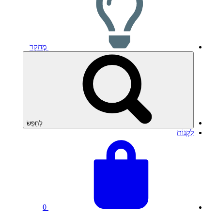
מֶחקָר
לְחַפֵּשׂ
לִקְנוֹת
צפה
סך
בסל
כל
שלך
הסל:
0