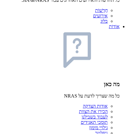
כל החדשות והאירועים האחרונים עבור JIA-at-NRAS.
חֲדָשׁוֹת
אירועים
בלוג
אוֹדוֹת
מה כאן
כל מה שצריך לדעת על NRAS
אודות הצדקה
הכירו את הצוות
לעבוד בשבילנו
תומכי תאגידים
גילויי מימון
ניוזלטר