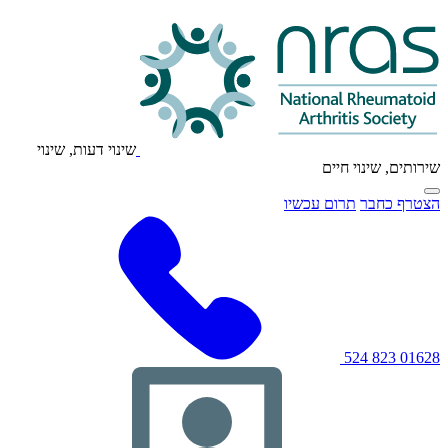
לוגו
NRAS
שינוי דעות, שינוי
שירותים, שינוי חיים
לחץ
הצטרף כחבר
תרום עכשיו
כדי
להפעיל/להפעיל
את
תפריט
הניווט
הראשי
01628 823 524