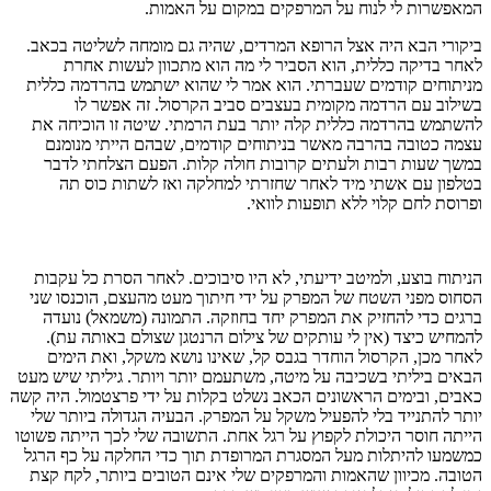
המאפשרות לי לנוח על המרפקים במקום על האמות.
ביקורי הבא היה אצל הרופא המרדים, שהיה גם מומחה לשליטה בכאב.
לאחר בדיקה כללית, הוא הסביר לי מה הוא מתכוון לעשות אחרת
מניתוחים קודמים שעברתי. הוא אמר לי שהוא ישתמש בהרדמה כללית
בשילוב עם הרדמה מקומית בעצבים סביב הקרסול. זה אפשר לו
להשתמש בהרדמה כללית קלה יותר בעת הרמתי. שיטה זו הוכיחה את
עצמה כטובה בהרבה מאשר בניתוחים קודמים, שבהם הייתי מנומנם
במשך שעות רבות ולעתים קרובות חולה קלות. הפעם הצלחתי לדבר
בטלפון עם אשתי מיד לאחר שחזרתי למחלקה ואז לשתות כוס תה
ופרוסת לחם קלוי ללא תופעות לוואי.
הניתוח בוצע, ולמיטב ידיעתי, לא היו סיבוכים. לאחר הסרת כל עקבות
הסחוס מפני השטח של המפרק על ידי חיתוך מעט מהעצם, הוכנסו שני
ברגים כדי להחזיק את המפרק יחד בחוזקה. התמונה (משמאל) נועדה
להמחיש כיצד (אין לי עותקים של צילום הרנטגן שצולם באותה עת).
לאחר מכן, הקרסול הוחדר בגבס קל, שאינו נושא משקל, ואת הימים
הבאים ביליתי בשכיבה על מיטה, משתעמם יותר ויותר. גיליתי שיש מעט
כאבים, ובימים הראשונים הכאב נשלט בקלות על ידי פרצטמול. היה קשה
יותר להתנייד בלי להפעיל משקל על המפרק. הבעיה הגדולה ביותר שלי
הייתה חוסר היכולת לקפוץ על רגל אחת. התשובה שלי לכך הייתה פשוטו
כמשמעו להיתלות מעל המסגרת המרופדת תוך כדי החלקה על כף הרגל
הטובה. מכיוון שהאמות והמרפקים שלי אינם הטובים ביותר, לקח קצת