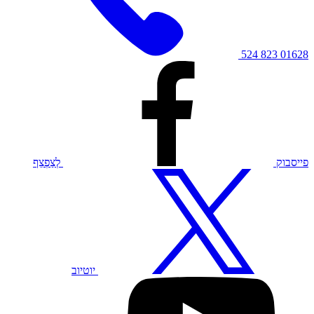
01628 823 524
פייסבוק
לְצַפְצֵף
יוטיוב