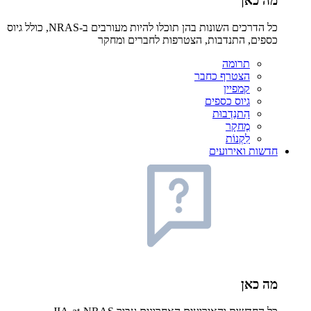
מה כאן
כל הדרכים השונות בהן תוכלו להיות מעורבים ב-NRAS, כולל גיוס
כספים, התנדבות, הצטרפות לחברים ומחקר
תרומה
הצטרף כחבר
קמפיין
גיוס כספים
הִתנַדְבוּת
מֶחקָר
לִקְנוֹת
חדשות ואירועים
מה כאן