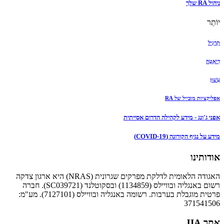
ניהול RA שלך
יוֹתֵר
תַרגִיל
דִיאֵטָה
עִשׁוּן
אפליקציות מובייל של RA
אפני ג'ונג - מידע לקהילה הדרום אסייתית
מידע על נגיף הקורונה (COVID-19)
אודותינו
האגודה הלאומית לדלקת מפרקים שגרונית (NRAS) היא ארגון צדקה
רשום באנגליה ובוויילס (1134859) ובסקוטלנד (SC039721). חברה
פרטית מוגבלת בערבות. רשומה באנגליה ובוויילס (7127101). מע"מ:
371541506
אתר JIA