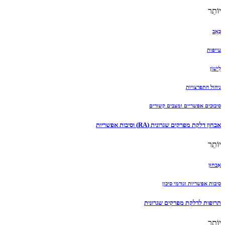
יוֹתֵר
כְּאֵב
עייפות
לִישׁוֹן
ניהול התפרצויות
סיבוכים אפשריים ומצבים קשורים
אבחון דלקת מפרקים שגרונית (RA) וסיבות אפשריות
יוֹתֵר
אִבחוּן
סיבות אפשריות וגורמי סיכון
תרופות לדלקת מפרקים שגרונית
יוֹתֵר