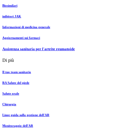
Biosimilari
inibitori JAK
Informazioni di medicina generale
Aggiornamenti sui farmaci
Assistenza sanitaria per l'artrite reumatoide
Di più
Il tuo team sanitario
RA Salute del piede
Salute orale
Chirurgia
Linee guida sulla gestione dell'AR
Monitoraggio dell'AR