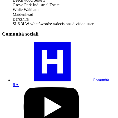
Beechwood Suite 3
Grove Park Industrial Estate
White Waltham
Maidenhead
Berkshire
SL6 3LW
what3words: ///decisions.division.user
Comunità sociali
Visita
il
profilo
della
nostra
comunità
RA
Comunità
RA
Visita
il
nostro
profilo
YouTube