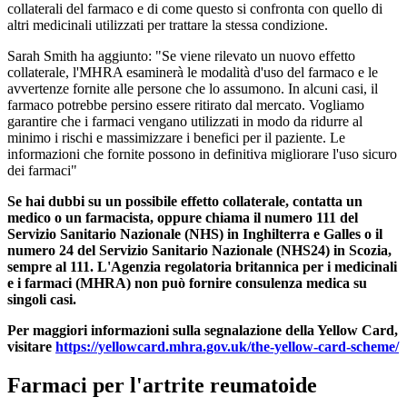
collaterali del farmaco e di come questo si confronta con quello di
altri medicinali utilizzati per trattare la stessa condizione.
Sarah Smith ha aggiunto: "Se viene rilevato un nuovo effetto
collaterale, l'MHRA esaminerà le modalità d'uso del farmaco e le
avvertenze fornite alle persone che lo assumono. In alcuni casi, il
farmaco potrebbe persino essere ritirato dal mercato. Vogliamo
garantire che i farmaci vengano utilizzati in modo da ridurre al
minimo i rischi e massimizzare i benefici per il paziente. Le
informazioni che fornite possono in definitiva migliorare l'uso sicuro
dei farmaci"
Se hai dubbi su un possibile effetto collaterale, contatta un
medico o un farmacista, oppure chiama il numero 111 del
Servizio Sanitario Nazionale (NHS) in Inghilterra e Galles o il
numero 24 del Servizio Sanitario Nazionale (NHS24) in Scozia,
sempre al 111.
L'Agenzia regolatoria britannica per i medicinali
e i farmaci (MHRA) non può fornire consulenza medica su
singoli casi.
Per maggiori informazioni sulla segnalazione della Yellow Card,
visitare
https://yellowcard.mhra.gov.uk/the-yellow-card-scheme/
Farmaci per l'artrite reumatoide