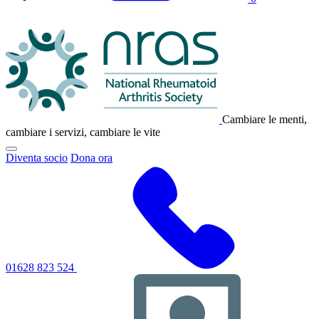
Logo
NRAS
Cambiare le menti,
cambiare i servizi, cambiare le vite
Fai
Diventa socio
Dona ora
clic
per
attivare/disattivare
il
menu
di
navigazione
principale
01628 823 524