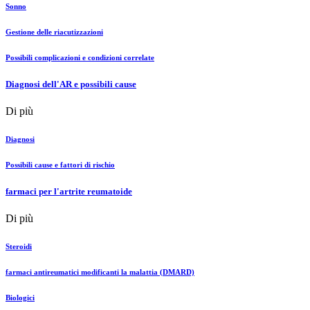
Sonno
Gestione delle riacutizzazioni
Possibili complicazioni e condizioni correlate
Diagnosi dell'AR e possibili cause
Di più
Diagnosi
Possibili cause e fattori di rischio
farmaci per l'artrite reumatoide
Di più
Steroidi
farmaci antireumatici modificanti la malattia (DMARD)
Biologici