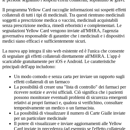
Il programma Yellow Card raccoglie informazioni sui sospetti effetti
collaterali di tutti i tipi di medicinali. Tra questi rientrano medicinali
soggetti a prescrizione medica o vaccini, medicinali acquistabili
senza prescrizione medica, rimedi erboristici e complementari. Le
segnalazioni Yellow Card vengono inviate all'MHRA, l'agenzia
governativa responsabile di garantire che i medicinali e i dispositivi
medici siano efficaci e sufficientemente sicuri.
La nuova app integra il sito web esistente ed è l'unica che consente
di segnalare gli effetti collaterali direttamente all'MHRA. L'app è
scaricabile gratuitamente per iOS e Android. Le caratteristiche
principali dell'app includono:
Un modo comodo e senza carta per inviare un rapporto sugli
effetti collaterali di un farmaco
La possibilità di creare una "lista di controllo" dei farmaci per
ricevere notizie e avvisi ufficiali. Ciò significa che i pazienti
possono monitorare eventuali problemi di sicurezza emergenti
relativi ai propri farmaci e, qualora si verifichino, consultare
tempestivamente un medico o un farmacista.
La possibilità di visualizzare il numero di Carte Gialle inviate
per un particolare medicinale
Il potere di visualizzare e inviare aggiornamenti alle Yellow
Card inviate in precedenza (ad esempio se l'effetto collaterale