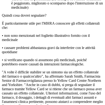
è peggiorato, migliorato o scomparso dopo l'interruzione di un
medicinale)
Quindi cosa dovrei segnalare?
È particolarmente utile per l'MHRA conoscere gli effetti collaterali
che:
• non sono menzionati nel foglietto illustrativo fornito con il
medicinale
• causare problemi abbastanza gravi da interferire con le attività
quotidiane
• si verificano quando si assumono più medicinali, poiché
potrebbero essere causati da interazioni farmacologiche.
"A volte è difficile stabilire se un sintomo sia un effetto collaterale
del farmaco o qualcos'altro", ha affermato Sarah Smith, Farmacista
Senior di Farmacovigilanza presso lo Yellow Card Centre Northern
and Yorkshire. "Anche in caso di dubbi, si prega di segnalare il
farmaco tramite Yellow Card se si ritiene che un farmaco possa aver
causato un effetto collaterale. Ulteriori informazioni, come l'uso del
farmaco, il dosaggio, i dettagli di eventuali altri farmaci assunti e
l'anamnesi clinica pertinente, possono aiutarci a comprendere meglio