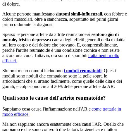
di dolore.
Alcune persone manifestano
sintomi simil-influenzali,
con febbre e
dolori muscolari, oltre a stanchezza, soprattutto nei primi giorni
prima o durante la diagnosi.
Spesso le persone affette da artrite reumatoide
si sentono
giù di
morale, tristi
o depresse
a causa degli effetti generali della malattia
sul loro corpo e del dolore che provano. E, comprensibilmente,
perché l'artrite reumatoide è una condizione cronica e non esiste
ancora una cura. Tuttavia, ora sono disponibili
trattamenti molto
efficaci.
Sintomi meno comuni includono
i noduli reumatoidi
. Questi
moduli sono noduli che compaiono sotto la pelle sopra le
articolazioni che si urtano facilmente, come quelle delle dita e dei
gomiti, e colpiscono circa il 20% delle persone affette da AR.
Quali sono le cause dell'artrite reumatoide?
Sappiamo cosa causa l'infiammazione nell'AR e
come trattarla in
modo efficace.
Ma non sappiamo ancora esattamente cosa causi l'AR. Quello che
sappiamo è che sono coinvolti due fattori: la genetica e i fattori