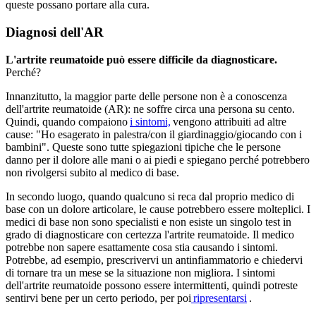
queste possano portare alla cura.
Diagnosi dell'AR
L'artrite reumatoide può essere difficile da diagnosticare.
Perché?
Innanzitutto, la maggior parte delle persone non è a conoscenza
dell'artrite reumatoide (AR): ne soffre circa una persona su cento.
Quindi, quando compaiono
i sintomi,
vengono attribuiti ad altre
cause: "Ho esagerato in palestra/con il giardinaggio/giocando con i
bambini". Queste sono tutte spiegazioni tipiche che le persone
danno per il dolore alle mani o ai piedi e spiegano perché potrebbero
non rivolgersi subito al medico di base.
In secondo luogo, quando qualcuno si reca dal proprio medico di
base con un dolore articolare, le cause potrebbero essere molteplici. I
medici di base non sono specialisti e non esiste un singolo test in
grado di diagnosticare con certezza l'artrite reumatoide. Il medico
potrebbe non sapere esattamente cosa stia causando i sintomi.
Potrebbe, ad esempio, prescrivervi un antinfiammatorio e chiedervi
di tornare tra un mese se la situazione non migliora. I sintomi
dell'artrite reumatoide possono essere intermittenti, quindi potreste
sentirvi bene per un certo periodo, per poi
ripresentarsi
.