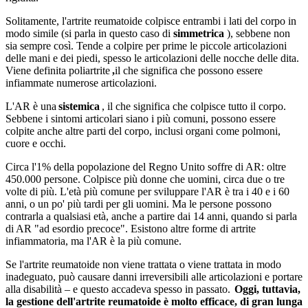
Solitamente, l'artrite reumatoide colpisce entrambi i lati del corpo in
modo simile (si parla in questo caso di
simmetrica
), sebbene non
sia sempre così. Tende a colpire per prime le piccole articolazioni
delle mani e dei piedi, spesso le articolazioni delle nocche delle dita.
Viene definita poliartrite
,
il che significa che possono essere
infiammate numerose articolazioni.
L'AR è una
sistemica
, il che significa che colpisce tutto il corpo.
Sebbene i sintomi articolari siano i più comuni, possono essere
colpite anche altre parti del corpo, inclusi organi come polmoni,
cuore e occhi.
Circa l'1% della popolazione del Regno Unito soffre di AR: oltre
450.000 persone. Colpisce più donne che uomini, circa due o tre
volte di più. L'età più comune per sviluppare l'AR è tra i 40 e i 60
anni, o un po' più tardi per gli uomini. Ma le persone possono
contrarla a qualsiasi età, anche a partire dai 14 anni, quando si parla
di AR "ad esordio precoce". Esistono altre forme di artrite
infiammatoria, ma l'AR è la più comune.
Se l'artrite reumatoide non viene trattata o viene trattata in modo
inadeguato, può causare danni irreversibili alle articolazioni e portare
alla disabilità – e questo accadeva spesso in passato.
Oggi, tuttavia,
la gestione dell'artrite reumatoide è molto efficace, di gran lunga