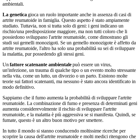
ambientali.
La genetica
gioca un ruolo importante anche in assenza di casi di
artrite reumatoide in famiglia. Questo aspetto è stato ampiamente
studiato. Tuttavia, non si tratta solo di geni: i geni indicano un
rischio/una predisposizione maggiore, ma non tutti coloro che li
possiedono sviluppano l'artrite reumatoide, come dimostrano gli
studi sui gemelli monozigoti. Se un gemello monozigote è affetto da
artrite reumatoide, l'altro ha solo una probabilità su sei di sviluppare
la malattia, pur possedendo gli stessi geni.
Un
fattore scatenante ambientale
può essere un virus,
un'infezione, un trauma di qualche tipo o un evento molto stressante
nella vita, come un lutto, un divorzio o un parto. Esistono molte
teorie sui fattori scatenanti, ma nessuno è stato ancora identificato in
modo definitivo.
Sappiamo che il fumo aumenta la probabilità di sviluppare l'artrite
reumatoide. La combinazione di fumo e presenza di determinati geni
aumenta considerevolmente il rischio di sviluppare l'artrite
reumatoide, e la malattia è più aggressiva se si manifesta. Quindi, se
fumate, questo è un altro buon motivo per smettere.
In tutto il mondo si stanno conducendo moltissime ricerche per
scoprire la causa dell'artrite reumatoide e molti medici ritengono che