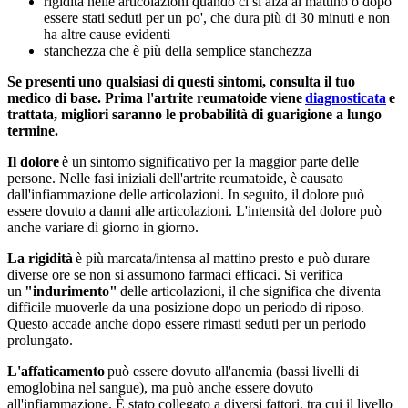
rigidità nelle articolazioni quando ci si alza al mattino o dopo
essere stati seduti per un po', che dura più di 30 minuti e non
ha altre cause evidenti
stanchezza che è più della semplice stanchezza
Se presenti uno qualsiasi di questi sintomi, consulta il tuo
medico di base. Prima l'artrite reumatoide viene
diagnosticata
e
trattata, migliori saranno le probabilità di guarigione a lungo
termine.
Il dolore
è un sintomo significativo per la maggior parte delle
persone. Nelle fasi iniziali dell'artrite reumatoide, è causato
dall'infiammazione delle articolazioni. In seguito, il dolore può
essere dovuto a danni alle articolazioni. L'intensità del dolore può
anche variare di giorno in giorno.
La rigidità
è più marcata/intensa al mattino presto e può durare
diverse ore se non si assumono farmaci efficaci. Si verifica
un
"indurimento"
delle articolazioni, il che significa che diventa
difficile muoverle da una posizione dopo un periodo di riposo.
Questo accade anche dopo essere rimasti seduti per un periodo
prolungato.
L'affaticamento
può essere dovuto all'anemia (bassi livelli di
emoglobina nel sangue), ma può anche essere dovuto
all'infiammazione. È stato collegato a diversi fattori, tra cui il livello