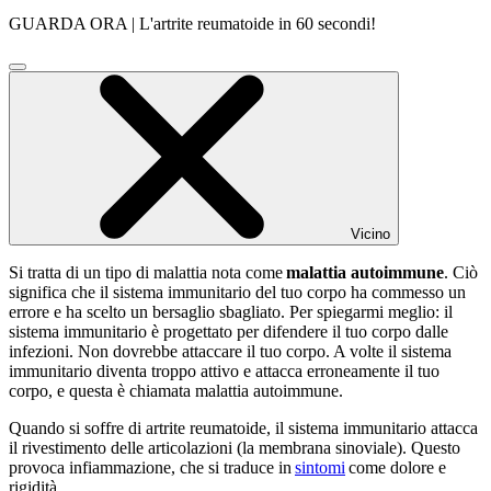
GUARDA ORA | L'artrite reumatoide in 60 secondi!
Clicca
per
chiudere
la
finestra
video
Vicino
Si tratta di un tipo di malattia nota come
malattia autoimmune
. Ciò
significa che il sistema immunitario del tuo corpo ha commesso un
errore e ha scelto un bersaglio sbagliato. Per spiegarmi meglio: il
sistema immunitario è progettato per difendere il tuo corpo dalle
infezioni. Non dovrebbe attaccare il tuo corpo. A volte il sistema
immunitario diventa troppo attivo e attacca erroneamente il tuo
corpo, e questa è chiamata malattia autoimmune.
Quando si soffre di artrite reumatoide, il sistema immunitario attacca
il rivestimento delle articolazioni (la membrana sinoviale). Questo
provoca infiammazione, che si traduce in
sintomi
come dolore e
rigidità.