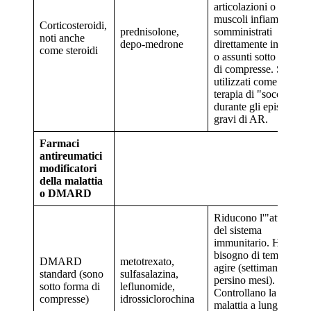
articolazioni o nei
muscoli infiammati,
Corticosteroidi,
prednisolone,
somministrati
noti anche
depo-medrone
direttamente in vena
come steroidi
o assunti sotto forma
di compresse. Spesso
utilizzati come
terapia di "soccorso"
durante gli episodi
gravi di AR.
Farmaci
antireumatici
modificatori
della malattia
o DMARD
Riducono l'"attacco"
del sistema
immunitario. Hanno
bisogno di tempo per
DMARD
metotrexato,
agire (settimane,
standard (sono
sulfasalazina,
persino mesi).
sotto forma di
leflunomide,
Controllano la
compresse)
idrossiclorochina
malattia a lungo