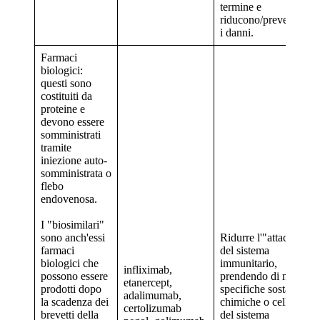
termine e
riducono/prevengono
i danni.
Farmaci
biologici:
questi sono
costituiti da
proteine ​​e
devono essere
somministrati
tramite
iniezione auto-
somministrata o
flebo
endovenosa.
I "biosimilari"
sono anch'essi
Ridurre l'"attacco"
farmaci
del sistema
biologici che
immunitario,
infliximab,
possono essere
prendendo di mira
etanercept,
prodotti dopo
specifiche sostanze
adalimumab,
la scadenza dei
chimiche o cellule
certolizumab
brevetti della
del sistema