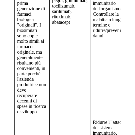
pegol, golimumab,
prima
immunitario
tocilizumab,
generazione di
dell'organismo.
sarilumab,
farmaci
Controllare la
rituximab,
biologici
malattia a lungo
abatacept
"originali". I
termine e
biosimilari
ridurre/prevenire i
sono copie
danni.
molto simili al
farmaco
originale, ma
generalmente
risultano più
convenienti, in
parte perché
l'azienda
produttrice non
deve
recuperare
decenni di
spese in ricerca
e sviluppo.
Ridurre l'"attacco"
del sistema
immunitario,