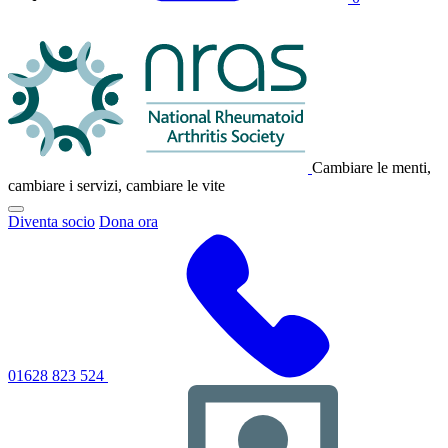
Logo
NRAS
Cambiare le menti,
cambiare i servizi, cambiare le vite
Fai
Diventa socio
Dona ora
clic
per
attivare/disattivare
il
menu
di
navigazione
principale
01628 823 524