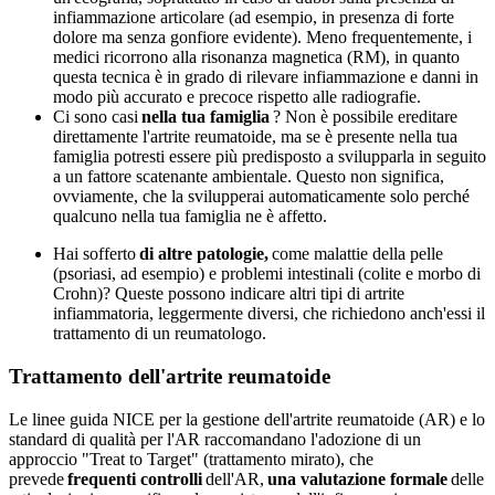
infiammazione articolare (ad esempio, in presenza di forte
dolore ma senza gonfiore evidente). Meno frequentemente, i
medici ricorrono alla risonanza magnetica (RM), in quanto
questa tecnica è in grado di rilevare infiammazione e danni in
modo più accurato e precoce rispetto alle radiografie.
Ci sono casi
nella tua famiglia
? Non è possibile ereditare
direttamente l'artrite reumatoide, ma se è presente nella tua
famiglia potresti essere più predisposto a svilupparla in seguito
a un fattore scatenante ambientale. Questo non significa,
ovviamente, che la svilupperai automaticamente solo perché
qualcuno nella tua famiglia ne è affetto.
Hai sofferto
di altre patologie,
come malattie della pelle
(psoriasi, ad esempio) e problemi intestinali (colite e morbo di
Crohn)? Queste possono indicare altri tipi di artrite
infiammatoria, leggermente diversi, che richiedono anch'essi il
trattamento di un reumatologo.
Trattamento dell'artrite reumatoide
Le linee guida NICE per la gestione dell'artrite reumatoide (AR) e lo
standard di qualità per l'AR raccomandano l'adozione di un
approccio "Treat to Target" (trattamento mirato), che
prevede
frequenti controlli
dell'AR,
una valutazione formale
delle