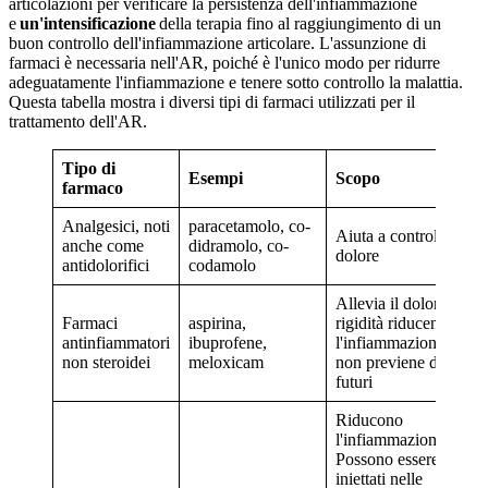
articolazioni per verificare la persistenza dell'infiammazione
e
un'intensificazione
della terapia fino al raggiungimento di un
buon controllo dell'infiammazione articolare. L'assunzione di
farmaci è necessaria nell'AR, poiché è l'unico modo per ridurre
adeguatamente l'infiammazione e tenere sotto controllo la malattia.
Questa tabella mostra i diversi tipi di farmaci utilizzati per il
trattamento dell'AR.
Tipo di
Esempi
Scopo
farmaco
Analgesici, noti
paracetamolo, co-
Aiuta a controllare il
anche come
didramolo, co-
dolore
antidolorifici
codamolo
Allevia il dolore e la
Farmaci
aspirina,
rigidità riducendo
antinfiammatori
ibuprofene,
l'infiammazione, ma
non steroidei
meloxicam
non previene danni
futuri
Riducono
l'infiammazione.
Possono essere
iniettati nelle