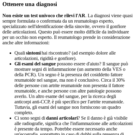
Ottenere una diagnosi
Non esiste un test univoco che rilevi l'AR
. La diagnosi viene quasi
sempre formulata o confermata da un reumatologo esperto,
specializzato nell'identificazione della sinovite, ovvero il gonfiore
delle articolazioni. Questo può essere molto difficile da individuare
per un occhio non esperto. Il reumatologo prende in considerazione
anche altre informazioni:
Quali
sintomi
hai riscontrato? (ad esempio dolore alle
articolazioni, rigidità e gonfiore).
Gli esami del sangue
possono essere d'aiuto? Il sangue può
mostrare segni di infiammazione (un aumento della VES o
della PCR). Un segno è la presenza del cosiddetto fattore
reumatoide nel sangue, ma non è conclusivo. Circa il 30%
delle persone con artrite reumatoide non presenta il fattore
reumatoide, e anche persone con altre patologie possono
averlo. Un altro esame del sangue, per la ricerca degli
anticorpi anti-CCP, è più specifico per l'artrite reumatoide.
Tuttavia, gli esami del sangue non forniscono un quadro
completo.
Ci sono segni di
danni articolari
? Se il danno è già visibile
alle radiografie, significa che l'infiammazione alle articolazioni
è presente da tempo. Potrebbe essere necessario anche
un'ecografia, soprattutto in caso di dubbi sulla presenza di